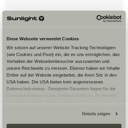
Bitte akzeptiere die Marketing-
Cookies, um die Inhalte zu sehen.
Diese Webseite verwendet Cookies
Cookie-Einstellungen
Wir setzen auf unserer Website Tracking-Technologien
(wie Cookies und Pixel) ein, die es uns ermöglichen, das
Verhalten der Webseitenbesucher auszuwerten und
unsere Reichweite zu messen. Ebenso haben wir Inhalte
Dritter auf der Website eingebettet, die ihren Sitz in den
USA haben. Die USA bieten kein angemessenes
Datenschutzniveau. Geeignete Garantien liegen für die
Datenübermittlung in das Drittland nicht vor. Es besteht
Öffnungszeiten
ein erhöhtes Risiko für Betroffene, da diesen
möglicherweise keine Rechtsbehelfsmöglichkeiten
Er försäljnings öppettider
Details zeigen
zustehen. Eingesetzte Dienstleister können Daten für
eigene Zwecke verarbeiten und mit anderen Daten