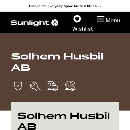
Escape the Everyday: Spare bis zu 3.600 € →
Menu
Wishlist
Solhem Husbil
Modelle
AB
Konfigurator
Fahrzeugfinder
Händlersuche
Solhem Husbil
Explore
AB