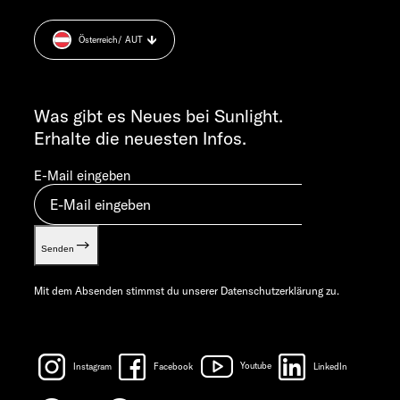
+49 7562 9870
Sicherheitshinweis
MO-DO 7:30 – 12:00 UND 13:00 – 16:00 UHR
Österreich
/ AUT
Cookie Consent
FR 7:30 – 12:00 UHR
Gewichts­informationen
ALLGEMEINE ANFRAGEN
Let’s play!
info@sunlight.de
Was gibt es Neues bei Sunlight.
Erhalte die neuesten Infos.
E-Mail eingeben
Senden
Mit dem Absenden stimmst du unserer
Datenschutzerklärung
zu.
Instagram
Facebook
Youtube
LinkedIn