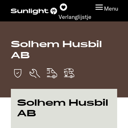
Menu
Verlanglijstje
Solhem Husbil
Modeloverzicht
AB
Configurator
Vind jouw Sunlight
Vind jouw dealer
Solhem Husbil
Ontdek
AB
Service