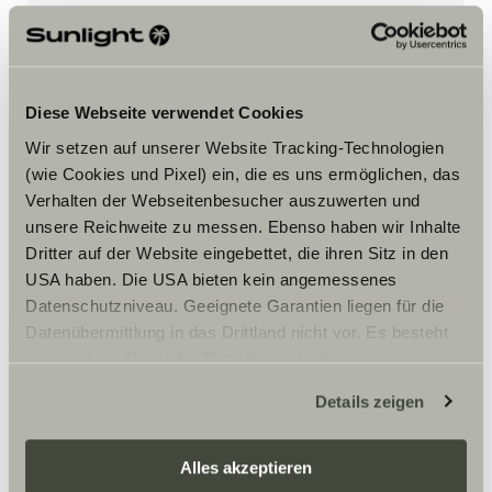
Accepteer marketing-cookies om
de tour te bekijken.
Diese Webseite verwendet Cookies
Wir setzen auf unserer Website Tracking-Technologien
Cookie-instellingen
(wie Cookies und Pixel) ein, die es uns ermöglichen, das
Verhalten der Webseitenbesucher auszuwerten und
unsere Reichweite zu messen. Ebenso haben wir Inhalte
Dritter auf der Website eingebettet, die ihren Sitz in den
USA haben. Die USA bieten kein angemessenes
Datenschutzniveau. Geeignete Garantien liegen für die
Datenübermittlung in das Drittland nicht vor. Es besteht
ein erhöhtes Risiko für Betroffene, da diesen
Opening hours
möglicherweise keine Rechtsbehelfsmöglichkeiten
Details zeigen
Er försäljnings öppettider
zustehen. Eingesetzte Dienstleister können Daten für
eigene Zwecke verarbeiten und mit anderen Daten
zusammenführen. Weitere Informationen finden Sie hier:
Alles akzeptieren
Datenschutzerklärung
/
Datenschutzerklärung