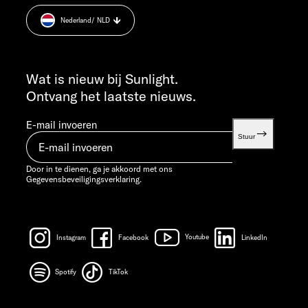
Cookie Consent
MA T/M DO 7:30 - 12:00 UUR EN 13:00 - 16:00 UUR
Nederland
/ NLD
Informatie over het gewicht.
VR 7:30 - 12:00 UUR
INFO SERVICE
info@sunlight.de
Wat is nieuw bij Sunlight.
Ontvang het laatste nieuws.
E-mail invoeren
Stuur
Door in te dienen, ga je akkoord met ons
Gegevensbeveiligingsverklaring.
Instagram
Facebook
Youtube
LinkedIn
Spotify
TikTok