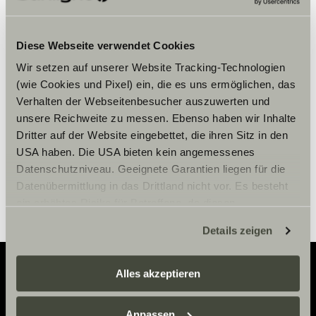
Bitte akzeptiere die Marketing-
Diese Webseite verwendet Cookies
Cookies, um die Inhalte zu sehen.
Wir setzen auf unserer Website Tracking-Technologien
(wie Cookies und Pixel) ein, die es uns ermöglichen, das
Verhalten der Webseitenbesucher auszuwerten und
Cookie-Einstellungen
unsere Reichweite zu messen. Ebenso haben wir Inhalte
Dritter auf der Website eingebettet, die ihren Sitz in den
USA haben. Die USA bieten kein angemessenes
Datenschutzniveau. Geeignete Garantien liegen für die
Datenübermittlung in das Drittland nicht vor. Es besteht
ein erhöhtes Risiko für Betroffene, da diesen
möglicherweise keine Rechtsbehelfsmöglichkeiten
Details zeigen
zustehen. Eingesetzte Dienstleister können Daten für
eigene Zwecke verarbeiten und mit anderen Daten
zusammenführen. Weitere Informationen finden Sie hier:
Alles akzeptieren
Datenschutzerklärung
/
Datenschutzerklärung
Adventure
Sunlight Business
. Akzeptieren Sie oder wählen Sie
Anpassen