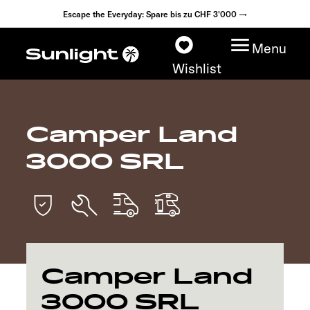
Escape the Everyday: Spare bis zu CHF 3'000 →
Menu
Wishlist
Camper Land
Modelle
3000 SRL
Konfigurator
Fahrzeugfinder
Händlersuche
Camper Land
Explore
3000 SRL