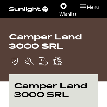
Menu
Wishlist
Camper Land
Models
3000 SRL
Configurator
Vehicle Guide
Dealerslocator
Camper Land
Explore
3000 SRL
Service