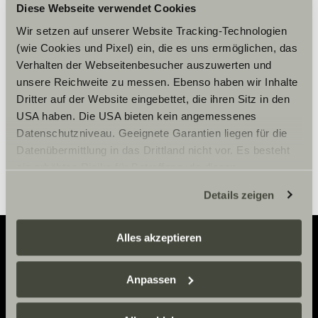
Diese Webseite verwendet Cookies
Please accept marketing-
cookies to use this function.
Wir setzen auf unserer Website Tracking-Technologien
(wie Cookies und Pixel) ein, die es uns ermöglichen, das
Verhalten der Webseitenbesucher auszuwerten und
unsere Reichweite zu messen. Ebenso haben wir Inhalte
Cookie Settings
Dritter auf der Website eingebettet, die ihren Sitz in den
USA haben. Die USA bieten kein angemessenes
Datenschutzniveau. Geeignete Garantien liegen für die
Datenübermittlung in das Drittland nicht vor. Es besteht
ein erhöhtes Risiko für Betroffene, da diesen
möglicherweise keine Rechtsbehelfsmöglichkeiten
Details zeigen
zustehen. Eingesetzte Dienstleister können Daten für
eigene Zwecke verarbeiten und mit anderen Daten
zusammenführen. Weitere Informationen finden Sie hier:
Alles akzeptieren
Datenschutzerklärung
/
Datenschutzerklärung
Sunlight Business
. Akzeptieren Sie oder wählen Sie
Adventure
Anpassen
einzelne Cookies/Dienste in den Einstellungen aus,
Now.
erteilen Sie uns Ihre Einwilligung zur Verarbeitung Ihrer