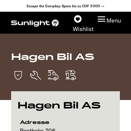
Escape the Everyday: Spare bis zu CHF 3'000 →
Menu
Wishlist
Hagen Bil AS
Modelle
Konfigurator
Fahrzeugfinder
Hagen Bil AS
Händlersuche
Explore
Adresse
Postboks 706