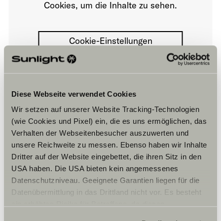
Cookies, um die Inhalte zu sehen.
Cookie-Einstellungen
Diese Webseite verwendet Cookies
Wir setzen auf unserer Website Tracking-Technologien
(wie Cookies und Pixel) ein, die es uns ermöglichen, das
Öffnungszeiten
Verhalten der Webseitenbesucher auszuwerten und
unsere Reichweite zu messen. Ebenso haben wir Inhalte
Deres firmas åpningstider
Dritter auf der Website eingebettet, die ihren Sitz in den
Åpningstider
USA haben. Die USA bieten kein angemessenes
Man-fre 08.00 – 17.00
Torsdag 08.00 – 18.00
Datenschutzniveau. Geeignete Garantien liegen für die
Lørdag 10.00 – 14.00
Datenübermittlung in das Drittland nicht vor. Es besteht
ein erhöhtes Risiko für Betroffene, da diesen
Deres verksteds åpningstider
Åpningstider
möglicherweise keine Rechtsbehelfsmöglichkeiten