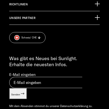
Eventkalender
Germany
RICHTLINIEN
Infomaterial
EHG Finance
Pressroom
TECHNISCHER KUNDENDIENST
UNSERE PARTNER
Anschlussgarantie
Impressum
service@service.sunlight.de
Datenschutzerklärung
+49 7562 9870
Sicherheitshinweis
MO-DO 7:30 – 12:00 UND 13:00 – 16:00 UHR
Schweiz
/ CHE
Cookie Consent
FR 7:30 – 12:00 UHR
Gewichts­informationen
ALLGEMEINE ANFRAGEN
Let’s play!
info@sunlight.de
Was gibt es Neues bei Sunlight.
Erhalte die neuesten Infos.
E-Mail eingeben
Senden
Mit dem Absenden stimmst du unserer
Datenschutzerklärung
zu.