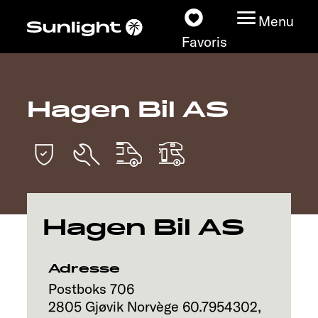
Menu
Favoris
Hagen Bil AS
Nos modèles
Configurateur
Recherchez votre
Sunlight
Hagen Bil AS
Nos concessionnaires
Adresse
Découvrir
Postboks 706
2805
Gjøvik
Norvège
60.7954302
,