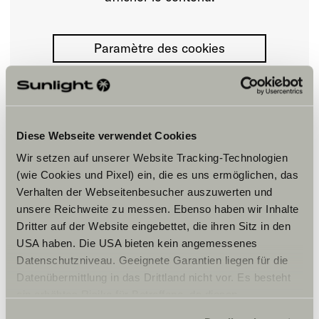
Paramètre des cookies
Diese Webseite verwendet Cookies
Wir setzen auf unserer Website Tracking-Technologien
(wie Cookies und Pixel) ein, die es uns ermöglichen, das
Horaires d'ouverture
Verhalten der Webseitenbesucher auszuwerten und
Deres firmas åpningstider
unsere Reichweite zu messen. Ebenso haben wir Inhalte
Åpningstider
Dritter auf der Website eingebettet, die ihren Sitz in den
Man-fre 08.00 – 17.00
USA haben. Die USA bieten kein angemessenes
Torsdag 08.00 – 18.00
Datenschutzniveau. Geeignete Garantien liegen für die
Lørdag 10.00 – 14.00
Datenübermittlung in das Drittland nicht vor. Es besteht
Deres verksteds åpningstider
ein erhöhtes Risiko für Betroffene, da diesen
Åpningstider
möglicherweise keine Rechtsbehelfsmöglichkeiten
Man-fre 08.00 – 17.00