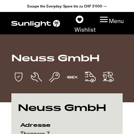
Escape the Everyday: Spare bis zu CHF 3'000 →
Menu
Wishlist
Neuss GmbH
Modelle
Konfigurator
Fahrzeugfinder
Neuss GmbH
Händlersuche
Explore
Adresse
Thanners 7