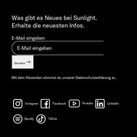
Gewichts­informationen
ALLGEMEINE ANFRAGEN
Let’s play!
info@sunlight.de
Was gibt es Neues bei Sunlight.
Erhalte die neuesten Infos.
E-Mail eingeben
Senden
Mit dem Absenden stimmst du unserer
Datenschutzerklärung
zu.
Instagram
Facebook
Youtube
LinkedIn
Spotify
TikTok