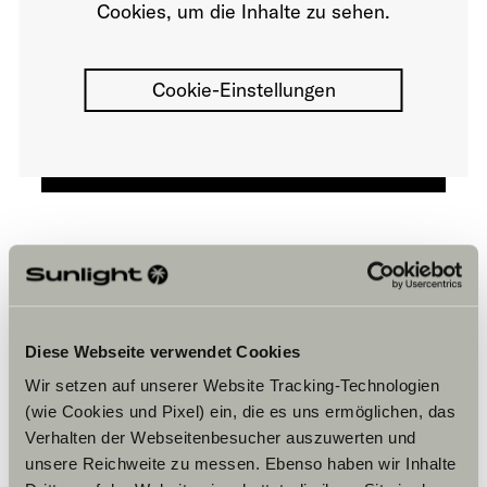
Cookies, um die Inhalte zu sehen.
Cookie-Einstellungen
Öffnungszeiten
FAHRZEUGVERKAUF
Diese Webseite verwendet Cookies
Montag–Freitag:
07:30 – 12:00 Uhr
Wir setzen auf unserer Website Tracking-Technologien
13:00 – 18:00 Uhr
(wie Cookies und Pixel) ein, die es uns ermöglichen, das
Samstag:
Verhalten der Webseitenbesucher auszuwerten und
09:00 – 14:00 Uhr
Winteröffnungszeiten
unsere Reichweite zu messen. Ebenso haben wir Inhalte
von 1. November bis 28. Februar