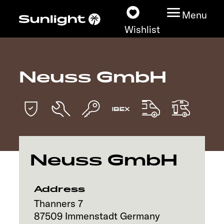
Menu
Wishlist
Neuss GmbH
Models
Vehicle Guide
Dealerslocator
Neuss GmbH
Explore
Service
Address
Thanners 7
87509
Immenstadt
Germany