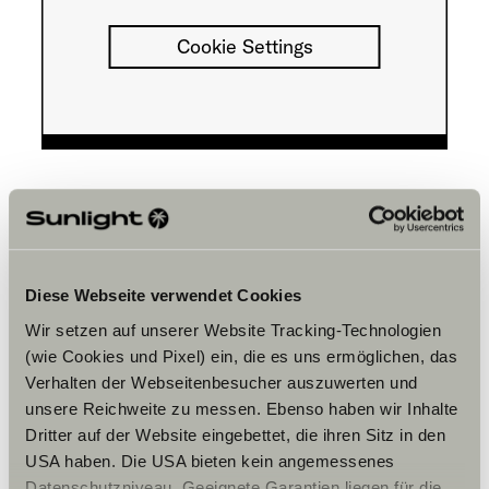
Cookie Settings
Opening hours
FAHRZEUGVERKAUF
Diese Webseite verwendet Cookies
Montag–Freitag:
Wir setzen auf unserer Website Tracking-Technologien
07:30 – 12:00 Uhr
13:00 – 18:00 Uhr
(wie Cookies und Pixel) ein, die es uns ermöglichen, das
Samstag:
Verhalten der Webseitenbesucher auszuwerten und
09:00 – 14:00 Uhr
unsere Reichweite zu messen. Ebenso haben wir Inhalte
Winteröffnungszeiten
Dritter auf der Website eingebettet, die ihren Sitz in den
von 1. November bis 28. Februar
Montag-Freitag:
USA haben. Die USA bieten kein angemessenes
08:30 – 12:00 Uhr
Datenschutzniveau. Geeignete Garantien liegen für die