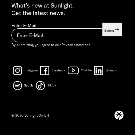
info@sunlight.de
What’s new at Sunlight.
Get the latest news.
Enter E-Mail
Submit
By submitting you agree to our
Privacy statement.
Instagram
Facebook
Youtube
LinkedIn
Spotify
TikTok
© 2026 Sunlight GmbH