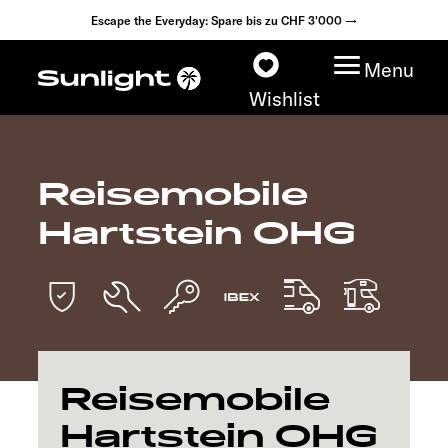
Escape the Everyday: Spare bis zu CHF 3'000 →
Menu
Wishlist
Reisemobile
Modelle
Hartstein OHG
Konfigurator
Fahrzeugfinder
Händlersuche
Reisemobile
Explore
Hartstein OHG