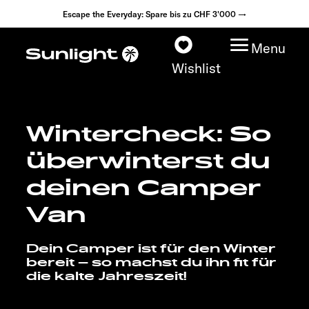
Escape the Everyday: Spare bis zu CHF 3'000 →
Menu
Wishlist
Wintercheck: So
Modelle
überwinterst du
Konfigurator
deinen Camper
Van
Fahrzeugfinder
Dein Camper ist für den Winter
Händlersuche
bereit – so machst du ihn fit für
die kalte Jahreszeit!
Explore