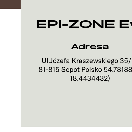
EPI-ZONE 
Adresa
Ul.Józefa Kraszewskiego 35/
81-815
Sopot
Polsko
54.7818
18.4434432
)