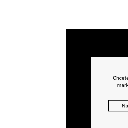
Chcete
mark
Na