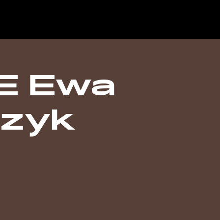
E Ewa
zyk