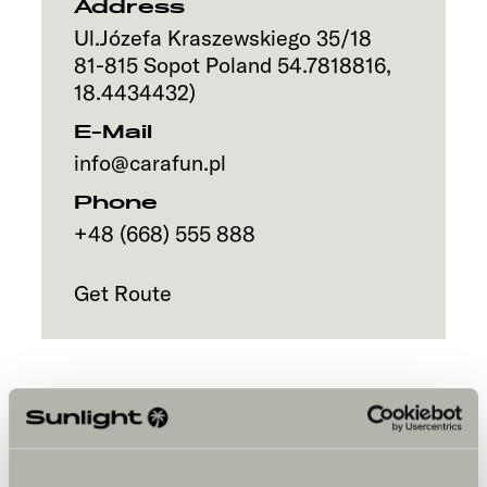
Address
Ul.Józefa Kraszewskiego 35/18
81-815
Sopot
Poland
54.7818816
,
18.4434432
)
E-Mail
info@carafun.pl
Phone
+48 (668) 555 888
Get Route