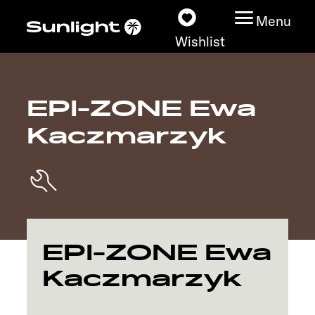
Menu
Wishlist
EPI-ZONE Ewa
Models
Kaczmarzyk
Vehicle Guide
Dealerslocator
Explore
EPI-ZONE Ewa
Service
Kaczmarzyk