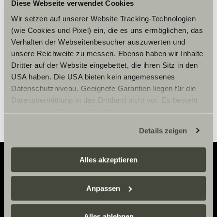
Diese Webseite verwendet Cookies
Please accept marketing-
cookies to use this function.
Wir setzen auf unserer Website Tracking-Technologien
(wie Cookies und Pixel) ein, die es uns ermöglichen, das
Verhalten der Webseitenbesucher auszuwerten und
Cookie Settings
unsere Reichweite zu messen. Ebenso haben wir Inhalte
Dritter auf der Website eingebettet, die ihren Sitz in den
USA haben. Die USA bieten kein angemessenes
Datenschutzniveau. Geeignete Garantien liegen für die
Datenübermittlung in das Drittland nicht vor. Es besteht
ein erhöhtes Risiko für Betroffene, da diesen
möglicherweise keine Rechtsbehelfsmöglichkeiten
Details zeigen
zustehen. Eingesetzte Dienstleister können Daten für
eigene Zwecke verarbeiten und mit anderen Daten
zusammenführen. Weitere Informationen finden Sie hier:
Alles akzeptieren
Datenschutzerklärung
/
Datenschutzerklärung
Adventure
Sunlight Business
. Akzeptieren Sie oder wählen Sie
Anpassen
einzelne Cookies/Dienste in den Einstellungen aus,
Now.
erteilen Sie uns Ihre Einwilligung zur Verarbeitung Ihrer
Daten zu den genannten Zwecken. Die Einwilligung ist
Alles ablehnen