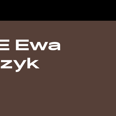
E Ewa
zyk