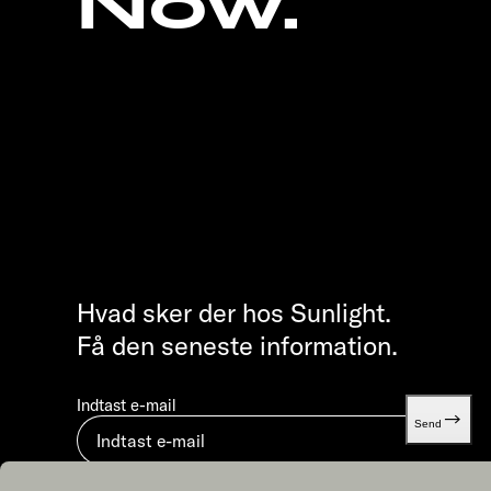
Now.
Hvad sker der hos Sunlight.
Få den seneste information.
Indtast e-mail
Send
Ved at indsende accepterer du vores
Databeskyttelse