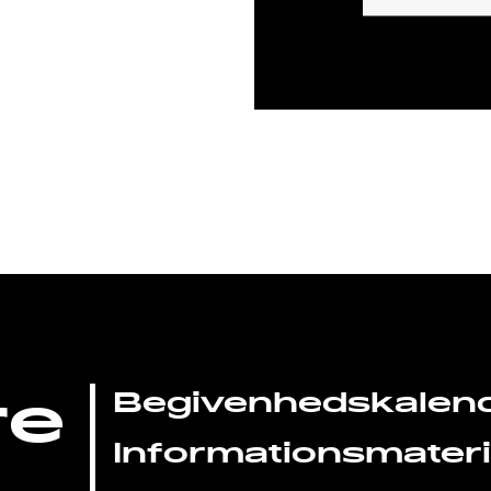
re
Begivenhedskalen
Informationsmateri