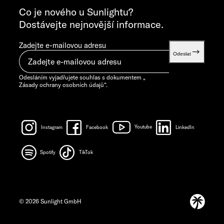
info@sunlight.de
Co je nového u Sunlightu?
Dostávejte nejnovější informace.
Zadejte e-mailovou adresu
Odeslat
Odesláním vyjadřujete souhlas s dokumentem „
Zásady ochrany osobních údajů
“.
Instagram
Facebook
Youtube
LinkedIn
Spotify
TikTok
© 2026 Sunlight GmbH