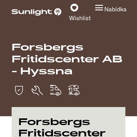
Nabídka
Wishlist
Forsbergs
Modely
Fritidscenter AB
Vyhledávač vozidel
- Hyssna
Vyhledávač prodejců
Prozkoumat
Servis
Forsbergs
Fritidscenter