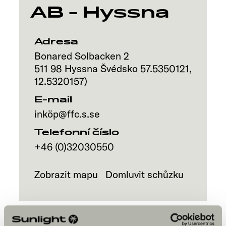
AB - Hyssna
Adresa
Bonared Solbacken 2
511 98
Hyssna
Švédsko
57.5350121
,
12.5320157
)
E-mail
inköp@ffc.s.se
Telefonní číslo
+46 (0)32030550
Zobrazit mapu
Domluvit schůzku