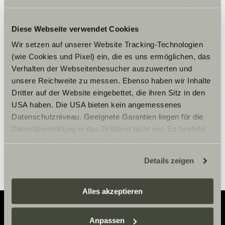
Diese Webseite verwendet Cookies
Wir setzen auf unserer Website Tracking-Technologien
Chcete-li zobrazit obsah, přijměte
(wie Cookies und Pixel) ein, die es uns ermöglichen, das
marketingové soubory cookie.
Verhalten der Webseitenbesucher auszuwerten und
unsere Reichweite zu messen. Ebenso haben wir Inhalte
Dritter auf der Website eingebettet, die ihren Sitz in den
Nastavení souborů cookie
USA haben. Die USA bieten kein angemessenes
Datenschutzniveau. Geeignete Garantien liegen für die
Datenübermittlung in das Drittland nicht vor. Es besteht
ein erhöhtes Risiko für Betroffene, da diesen
möglicherweise keine Rechtsbehelfsmöglichkeiten
Details zeigen
zustehen. Eingesetzte Dienstleister können Daten für
eigene Zwecke verarbeiten und mit anderen Daten
zusammenführen. Weitere Informationen finden Sie hier:
Alles akzeptieren
Datenschutzerklärung
/
Datenschutzerklärung
Sunlight Business
. Akzeptieren Sie oder wählen Sie
Anpassen