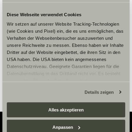
Diese Webseite verwendet Cookies
Wir setzen auf unserer Website Tracking-Technologien
Accepter venligst
(wie Cookies und Pixel) ein, die es uns ermöglichen, das
marketingcookies for at se
Verhalten der Webseitenbesucher auszuwerten und
indholdet.
unsere Reichweite zu messen. Ebenso haben wir Inhalte
Dritter auf der Website eingebettet, die ihren Sitz in den
USA haben. Die USA bieten kein angemessenes
Cookie-indstillinger
Datenschutzniveau. Geeignete Garantien liegen für die
Datenübermittlung in das Drittland nicht vor. Es besteht
ein erhöhtes Risiko für Betroffene, da diesen
möglicherweise keine Rechtsbehelfsmöglichkeiten
Details zeigen
zustehen. Eingesetzte Dienstleister können Daten für
eigene Zwecke verarbeiten und mit anderen Daten
zusammenführen. Weitere Informationen finden Sie hier:
Alles akzeptieren
Datenschutzerklärung
/
Datenschutzerklärung
Sunlight Business
. Akzeptieren Sie oder wählen Sie
Anpassen
einzelne Cookies/Dienste in den Einstellungen aus,