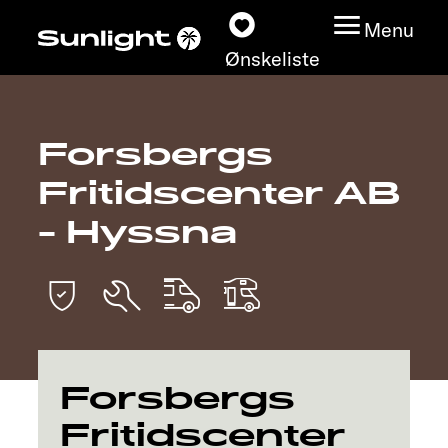
Menu
Ønskeliste
Forsbergs
Modeller
Fritidscenter AB
Konfigurator
- Hyssna
Find din Sunlight
Find forhandler
Oplev
Forsbergs
Fritidscenter
Service