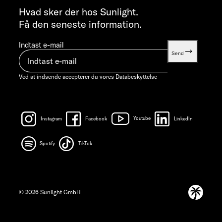
info@sunlight.de
Hvad sker der hos Sunlight.
Få den seneste information.
Indtast e-mail
Send
Ved at indsende accepterer du vores
Databeskyttelse
Instagram
Facebook
Youtube
LinkedIn
Spotify
TikTok
© 2026 Sunlight GmbH