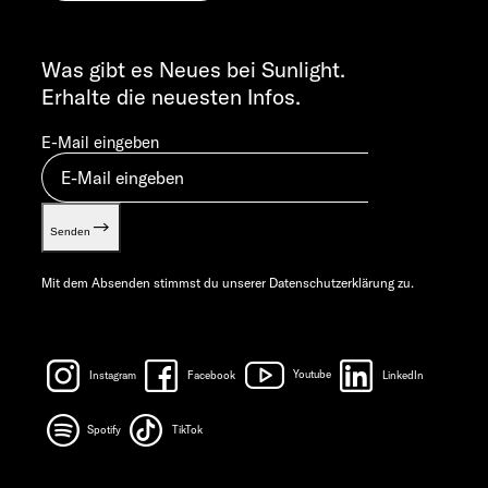
Cookie Consent
ALLGEMEINE ANFRAGEN
Verwertungsnachweis
info@sunlight.de
Was gibt es Neues bei Sunlight.
Gewichts­informationen
Erhalte die neuesten Infos.
Let’s play!
E-Mail eingeben
Senden
Mit dem Absenden stimmst du unserer
Datenschutzerklärung
zu.
Instagram
Facebook
Youtube
LinkedIn
Spotify
TikTok