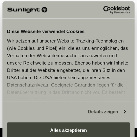
Diese Webseite verwendet Cookies
Wir setzen auf unserer Website Tracking-Technologien
Bitte akzeptiere die Marketing-
(wie Cookies und Pixel) ein, die es uns ermöglichen, das
Cookies, um die Inhalte zu sehen.
Verhalten der Webseitenbesucher auszuwerten und
unsere Reichweite zu messen. Ebenso haben wir Inhalte
Dritter auf der Website eingebettet, die ihren Sitz in den
Cookie-Einstellungen
USA haben. Die USA bieten kein angemessenes
Datenschutzniveau. Geeignete Garantien liegen für die
Datenübermittlung in das Drittland nicht vor. Es besteht
ein erhöhtes Risiko für Betroffene, da diesen
möglicherweise keine Rechtsbehelfsmöglichkeiten
Details zeigen
zustehen. Eingesetzte Dienstleister können Daten für
eigene Zwecke verarbeiten und mit anderen Daten
zusammenführen. Weitere Informationen finden Sie hier:
Alles akzeptieren
Datenschutzerklärung
/
Datenschutzerklärung