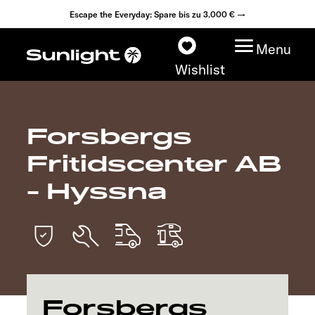
Escape the Everyday: Spare bis zu 3.000 € →
Menu
Wishlist
Forsbergs
Modelle
Fritidscenter AB
Konfigurator
- Hyssna
Fahrzeugfinder
Fahrzeugbörse
Händlersuche
Forsbergs