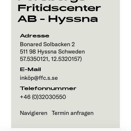
Fritidscenter
Explore
AB - Hyssna
Service
Adresse
Bonared Solbacken 2
511 98
Hyssna
Schweden
57.5350121
,
12.5320157
)
E-Mail
inköp@ffc.s.se
Telefonnummer
+46 (0)32030550
Navigieren
Termin anfragen