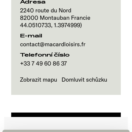
Adresa
2240 route du Nord
82000
Montauban
Francie
44.0510733
,
1.3974999
)
E-mail
contact@macardloisirs.fr
Telefonní číslo
+33 7 49 60 86 37
Zobrazit mapu
Domluvit schůzku