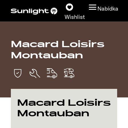
Nabídka
Wishlist
Macard Loisirs
Modely
Montauban
Vyhledávač vozidel
Vyhledávač prodejců
Prozkoumat
Macard Loisirs
Servis
Montauban