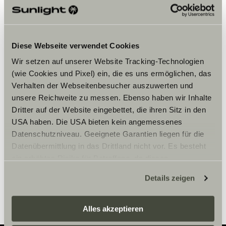
Chcete-li zobrazit obsah, přijměte
marketingové soubory cookie.
Diese Webseite verwendet Cookies
Nastavení souborů cookie
Wir setzen auf unserer Website Tracking-Technologien
(wie Cookies und Pixel) ein, die es uns ermöglichen, das
Verhalten der Webseitenbesucher auszuwerten und
unsere Reichweite zu messen. Ebenso haben wir Inhalte
Dritter auf der Website eingebettet, die ihren Sitz in den
USA haben. Die USA bieten kein angemessenes
Datenschutzniveau. Geeignete Garantien liegen für die
Datenübermittlung in das Drittland nicht vor. Es besteht
Otvírací doba
ein erhöhtes Risiko für Betroffene, da diesen
möglicherweise keine Rechtsbehelfsmöglichkeiten
MARDI AU SAMEDI: 9H-12H ET 14H-18H30
Details zeigen
zustehen. Eingesetzte Dienstleister können Daten für
eigene Zwecke verarbeiten und mit anderen Daten
zusammenführen. Weitere Informationen finden Sie hier:
Alles akzeptieren
Datenschutzerklärung
/
Datenschutzerklärung