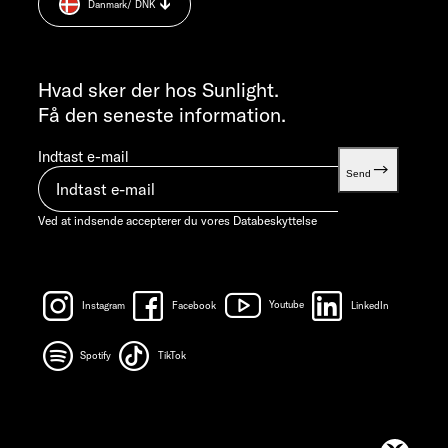
Danmark
/ DNK
Vægt information
07:30 - 12:00
INFORMATION
info@sunlight.de
Hvad sker der hos Sunlight.
Få den seneste information.
Indtast e-mail
Send
Ved at indsende accepterer du vores
Databeskyttelse
Instagram
Facebook
Youtube
LinkedIn
Spotify
TikTok