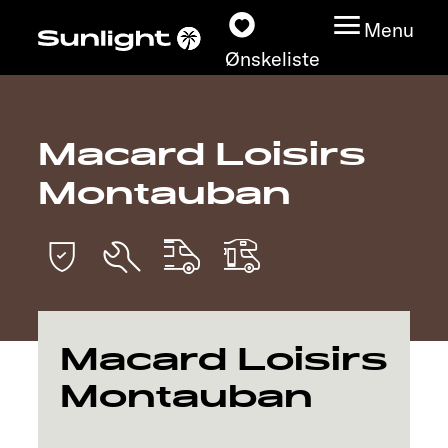
Menu
Ønskeliste
Macard Loisirs
Modeller
Montauban
Konfigurator
Find din Sunlight
Find forhandler
Macard Loisirs
Oplev
Montauban
Service