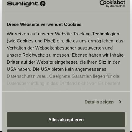
Accepter venligst
marketingcookies for at se
indholdet.
Diese Webseite verwendet Cookies
Wir setzen auf unserer Website Tracking-Technologien
Cookie-indstillinger
(wie Cookies und Pixel) ein, die es uns ermöglichen, das
Verhalten der Webseitenbesucher auszuwerten und
unsere Reichweite zu messen. Ebenso haben wir Inhalte
Dritter auf der Website eingebettet, die ihren Sitz in den
USA haben. Die USA bieten kein angemessenes
Datenschutzniveau. Geeignete Garantien liegen für die
Datenübermittlung in das Drittland nicht vor. Es besteht
Åbningstider
ein erhöhtes Risiko für Betroffene, da diesen
möglicherweise keine Rechtsbehelfsmöglichkeiten
MARDI AU SAMEDI: 9H-12H ET 14H-18H30
Details zeigen
zustehen. Eingesetzte Dienstleister können Daten für
eigene Zwecke verarbeiten und mit anderen Daten
zusammenführen. Weitere Informationen finden Sie hier:
Alles akzeptieren
Datenschutzerklärung
/
Datenschutzerklärung