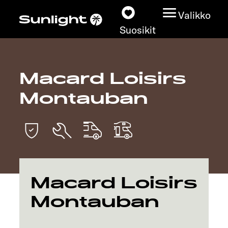
Valikko
Suosikit
Macard Loisirs
Matkailuautot
Montauban
Konfiguraattori
Löydä oma Sunlightisi
Kauppiashaku
Macard Loisirs
Tutustu
Montauban
Lisätietoja