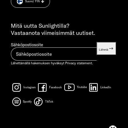
Suomi
/ FIN
Weight information.
FRI 7:30 AM – 12:00 PM
INFORMATION
info@sunlight.de
Mitä uutta Sunlightilla?
Vastaanota viimeisimmät uutiset.
Sähköpostiosoite
Lähetä
Lähettämällä hakemuksen hyväksyt
Privacy statement.
Instagram
Facebook
Youtube
LinkedIn
Spotify
TikTok