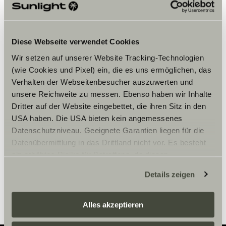
Please accept marketing-
cookies to use this function.
Diese Webseite verwendet Cookies
Wir setzen auf unserer Website Tracking-Technologien
Cookie Settings
(wie Cookies und Pixel) ein, die es uns ermöglichen, das
Verhalten der Webseitenbesucher auszuwerten und
unsere Reichweite zu messen. Ebenso haben wir Inhalte
Dritter auf der Website eingebettet, die ihren Sitz in den
USA haben. Die USA bieten kein angemessenes
Datenschutzniveau. Geeignete Garantien liegen für die
Datenübermittlung in das Drittland nicht vor. Es besteht
Aukioloajat
ein erhöhtes Risiko für Betroffene, da diesen
möglicherweise keine Rechtsbehelfsmöglichkeiten
MARDI AU SAMEDI: 9H-12H ET 14H-18H30
Details zeigen
zustehen. Eingesetzte Dienstleister können Daten für
eigene Zwecke verarbeiten und mit anderen Daten
zusammenführen. Weitere Informationen finden Sie hier:
Alles akzeptieren
Datenschutzerklärung
/
Datenschutzerklärung