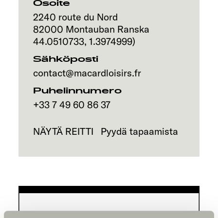
Osoite
2240 route du Nord
82000
Montauban
Ranska
44.0510733
,
1.3974999
)
Sähköposti
contact@macardloisirs.fr
Puhelinnumero
+33 7 49 60 86 37
NÄYTÄ REITTI
Pyydä tapaamista