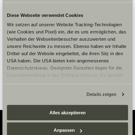
Diese Webseite verwendet Cookies
Chcete-li zobrazit obsah, přijměte
Wir setzen auf unserer Website Tracking-Technologien
marketingové soubory cookie.
(wie Cookies und Pixel) ein, die es uns ermöglichen, das
Verhalten der Webseitenbesucher auszuwerten und
unsere Reichweite zu messen. Ebenso haben wir Inhalte
Nastavení souborů cookie
Dritter auf der Website eingebettet, die ihren Sitz in den
USA haben. Die USA bieten kein angemessenes
Datenschutzniveau. Geeignete Garantien liegen für die
Datenübermittlung in das Drittland nicht vor. Es besteht
ein erhöhtes Risiko für Betroffene, da diesen
möglicherweise keine Rechtsbehelfsmöglichkeiten
Details zeigen
zustehen. Eingesetzte Dienstleister können Daten für
eigene Zwecke verarbeiten und mit anderen Daten
zusammenführen. Weitere Informationen finden Sie hier:
Alles akzeptieren
Datenschutzerklärung
/
Datenschutzerklärung
Sunlight Business
. Akzeptieren Sie oder wählen Sie
Anpassen
einzelne Cookies/Dienste in den Einstellungen aus,