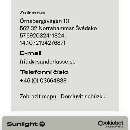
Adresa
Örnabergsvägen 10
562 32
Norrahammar
Švédsko
57.692032411824
,
14.107219427687
)
E-mail
fritid@sandorlasse.se
Telefonní číslo
+46 (0) 03664838
Zobrazit mapu
Domluvit schůzku