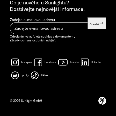
info@sunlight.de
Co je nového u Sunlightu?
Dostávejte nejnovější informace.
Zadejte e-mailovou adresu
Odeslat
Odesláním vyjadřujete souhlas s dokumentem „
Zásady ochrany osobních údajů
“.
Instagram
Facebook
Youtube
LinkedIn
Spotify
TikTok
© 2026 Sunlight GmbH