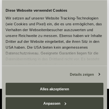
Diese Webseite verwendet Cookies
Wir setzen auf unserer Website Tracking-Technologien
Zaakceptuj marketingowe pliki
(wie Cookies und Pixel) ein, die es uns ermöglichen, das
cookie, aby zobaczyć treści.
Verhalten der Webseitenbesucher auszuwerten und
unsere Reichweite zu messen. Ebenso haben wir Inhalte
Dritter auf der Website eingebettet, die ihren Sitz in den
Ustawienia plików cookie
USA haben. Die USA bieten kein angemessenes
Datenschutzniveau. Geeignete Garantien liegen für die
Datenübermittlung in das Drittland nicht vor. Es besteht
ein erhöhtes Risiko für Betroffene, da diesen
möglicherweise keine Rechtsbehelfsmöglichkeiten
Details zeigen
zustehen. Eingesetzte Dienstleister können Daten für
eigene Zwecke verarbeiten und mit anderen Daten
zusammenführen. Weitere Informationen finden Sie hier:
Alles akzeptieren
Datenschutzerklärung
/
Datenschutzerklärung
Sunlight Business
. Akzeptieren Sie oder wählen Sie
Anpassen
einzelne Cookies/Dienste in den Einstellungen aus,