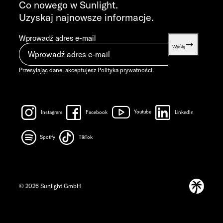
info@sunlight.de
Co nowego w Sunlight.
Uzyskaj najnowsze informacje.
Wprowadź adres e-mail
Wyślij
Przesyłając dane, akceptujesz
Polityka prywatności
.
Instagram
Facebook
Youtube
LinkedIn
Spotify
TikTok
© 2026 Sunlight GmbH