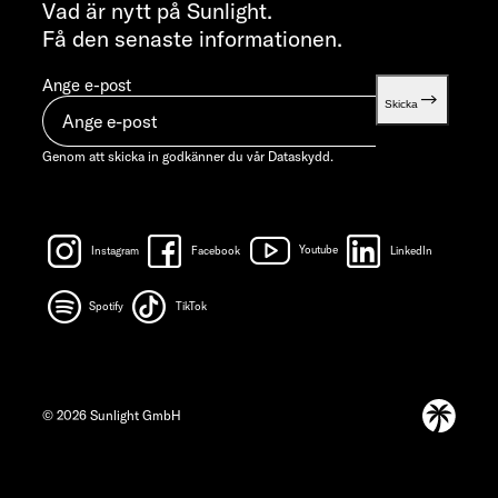
info@sunlight.de
Vad är nytt på Sunlight.
Få den senaste informationen.
Ange e-post
Skicka
Genom att skicka in godkänner du vår
Dataskydd.
Instagram
Facebook
Youtube
LinkedIn
Spotify
TikTok
© 2026 Sunlight GmbH