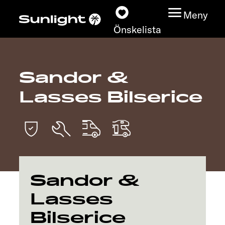
Meny
Önskelista
Sandor &
Modeller
Lasses Bilserice
Konfigurator
Find din Sunlight
Hitta återförsäljare
Sandor &
Upptäck
Lasses
Bilserice
Service