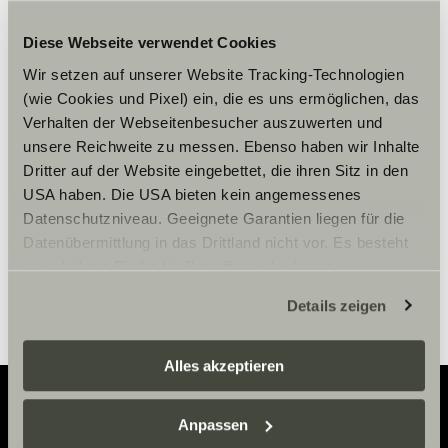
Diese Webseite verwendet Cookies
Vänligen acceptera
Wir setzen auf unserer Website Tracking-Technologien
marknadsföringscookies för att se
(wie Cookies und Pixel) ein, die es uns ermöglichen, das
innehållet.
Verhalten der Webseitenbesucher auszuwerten und
unsere Reichweite zu messen. Ebenso haben wir Inhalte
Dritter auf der Website eingebettet, die ihren Sitz in den
Cookie-inställningar
USA haben. Die USA bieten kein angemessenes
Datenschutzniveau. Geeignete Garantien liegen für die
Datenübermittlung in das Drittland nicht vor. Es besteht
ein erhöhtes Risiko für Betroffene, da diesen
möglicherweise keine Rechtsbehelfsmöglichkeiten
Details zeigen
zustehen. Eingesetzte Dienstleister können Daten für
eigene Zwecke verarbeiten und mit anderen Daten
zusammenführen. Weitere Informationen finden Sie hier:
Alles akzeptieren
Datenschutzerklärung
/
Datenschutzerklärung
Sunlight Business
. Akzeptieren Sie oder wählen Sie
Anpassen
einzelne Cookies/Dienste in den Einstellungen aus,