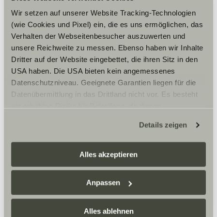
Wir setzen auf unserer Website Tracking-Technologien
(wie Cookies und Pixel) ein, die es uns ermöglichen, das
Verhalten der Webseitenbesucher auszuwerten und
Otvírací doba
unsere Reichweite zu messen. Ebenso haben wir Inhalte
Dritter auf der Website eingebettet, die ihren Sitz in den
November bis Februar
Mo – Fr:
USA haben. Die USA bieten kein angemessenes
09:00 – 17:00 Uhr
Datenschutzniveau. Geeignete Garantien liegen für die
Datenübermittlung in das Drittland nicht vor. Es besteht
Sa:
09:00 – 13:00 Uhr
ein erhöhtes Risiko für Betroffene, da diesen
März bis Oktober
möglicherweise keine Rechtsbehelfsmöglichkeiten
Mo – Fr:
Details zeigen
zustehen. Eingesetzte Dienstleister können Daten für
09:00 – 18:00 Uhr
eigene Zwecke verarbeiten und mit anderen Daten
Sa:
zusammenführen. Weitere Informationen finden Sie hier:
Alles akzeptieren
09:00 – 13:00 Uhr
Datenschutzerklärung
/
Datenschutzerklärung
Schautage (ab Februar 2024!)
Sunlight Business
. Akzeptieren Sie oder wählen Sie
Sa:
Anpassen
09:00 – 17:00 Uhr
einzelne Cookies/Dienste in den Einstellungen aus,
erteilen Sie uns Ihre Einwilligung zur Verarbeitung Ihrer
So:
Daten zu den genannten Zwecken. Die Einwilligung ist
Alles ablehnen
11:00 – 17:00 Uhr