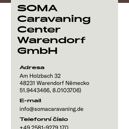
SOMA
Caravaning
Center
Warendorf
GmbH
Adresa
Am Holzbach 32
48231
Warendorf
Německo
51.9443466
,
8.0103706
)
E-mail
info@somacaravaning.de
Telefonní číslo
+49 2581-9279 170