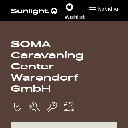
Nabídka
Wishlist
SOMA
Modely
Caravaning
Vyhledávač vozidel
Center
Warendorf
Vyhledávač prodejců
GmbH
Prozkoumat
Servis