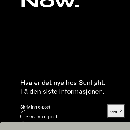
Now.
Hva er det nye hos Sunlight.
Få den siste informasjonen.
Skriv inn e-post
Send
Ved å sende inn godtar du vår
Retningslinjer for personver