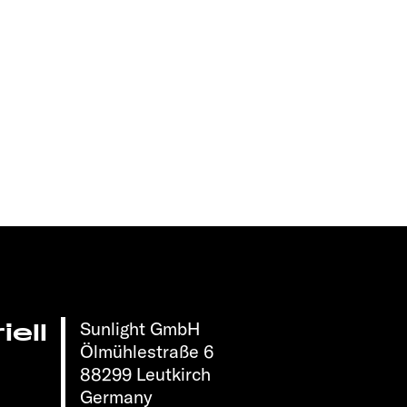
Sunlight GmbH
ell
Ölmühlestraße 6
88299 Leutkirch
Germany