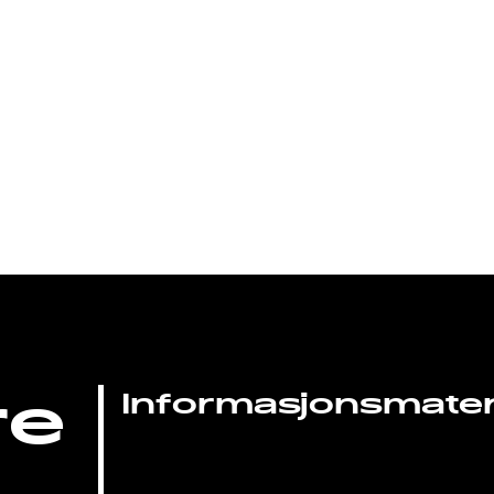
re
Informasjonsmateri