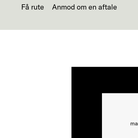
Få rute
Anmod om en aftale
mar