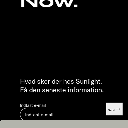
Now.
Hvad sker der hos Sunlight.
Få den seneste information.
Indtast e-mail
Send
Ved at indsende accepterer du vores
Databeskyttelse