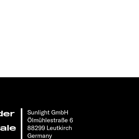
Sunlight GmbH
der
Ölmühlestraße 6
ale
88299 Leutkirch
Germany