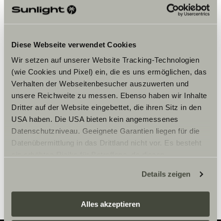
Chcete-li zobrazit obsah, přijměte
marketingové soubory cookie.
Diese Webseite verwendet Cookies
Nastavení souborů cookie
Wir setzen auf unserer Website Tracking-Technologien
(wie Cookies und Pixel) ein, die es uns ermöglichen, das
Verhalten der Webseitenbesucher auszuwerten und
unsere Reichweite zu messen. Ebenso haben wir Inhalte
Dritter auf der Website eingebettet, die ihren Sitz in den
USA haben. Die USA bieten kein angemessenes
Datenschutzniveau. Geeignete Garantien liegen für die
Datenübermittlung in das Drittland nicht vor. Es besteht
Otvírací doba
ein erhöhtes Risiko für Betroffene, da diesen
möglicherweise keine Rechtsbehelfsmöglichkeiten
Er försäljnings öppettider
Details zeigen
zustehen. Eingesetzte Dienstleister können Daten für
eigene Zwecke verarbeiten und mit anderen Daten
zusammenführen. Weitere Informationen finden Sie hier:
Alles akzeptieren
Datenschutzerklärung
/
Datenschutzerklärung