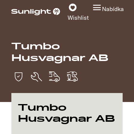
Nabídka
Wishlist
Tumbo
Modely
Husvagnar AB
Vyhledávač vozidel
Vyhledávač prodejců
Prozkoumat
Tumbo
Servis
Husvagnar AB