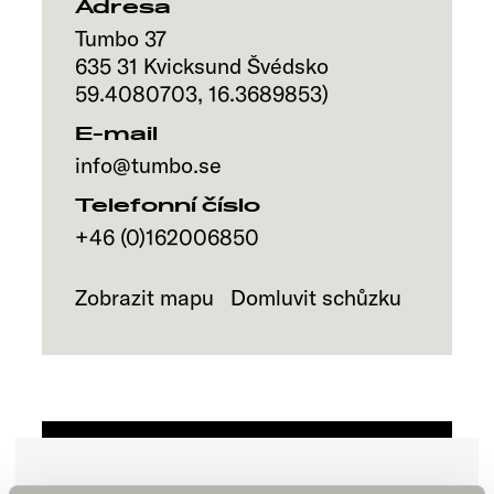
Adresa
Tumbo 37
635 31
Kvicksund
Švédsko
59.4080703
,
16.3689853
)
E-mail
info@tumbo.se
Telefonní číslo
+46 (0)162006850
Zobrazit mapu
Domluvit schůzku