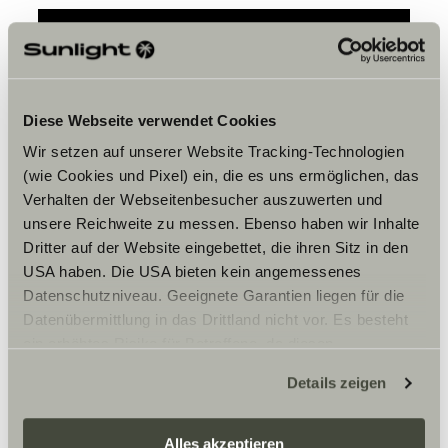
Hay que aceptar los cookies de
marketing para ver el contenido.
Diese Webseite verwendet Cookies
Wir setzen auf unserer Website Tracking-Technologien
(wie Cookies und Pixel) ein, die es uns ermöglichen, das
Ajustes de cookies
Verhalten der Webseitenbesucher auszuwerten und
unsere Reichweite zu messen. Ebenso haben wir Inhalte
Dritter auf der Website eingebettet, die ihren Sitz in den
USA haben. Die USA bieten kein angemessenes
Datenschutzniveau. Geeignete Garantien liegen für die
Datenübermittlung in das Drittland nicht vor. Es besteht
ein erhöhtes Risiko für Betroffene, da diesen
möglicherweise keine Rechtsbehelfsmöglichkeiten
Horario
Details zeigen
zustehen. Eingesetzte Dienstleister können Daten für
eigene Zwecke verarbeiten und mit anderen Daten
Er försäljnings öppettider
zusammenführen. Weitere Informationen finden Sie hier:
Alles akzeptieren