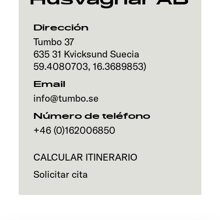
Servicio
Dirección
Tumbo 37
635 31
Kvicksund
Suecia
59.4080703
,
16.3689853
)
Email
info@tumbo.se
Número de teléfono
+46 (0)162006850
CALCULAR ITINERARIO
Solicitar cita