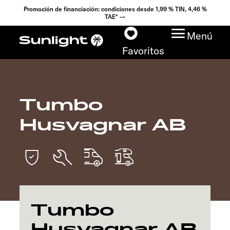
Promoción de financiación: condiciones desde 1,99 % TIN, 4,46 %
TAE* →
Menú
Favoritos
Tumbo
Modelos
Husvagnar AB
Configurador
Encuentra tu Sunlight
Búsqueda de
concesionarios
Tumbo
Husvagnar AB
Descubrir