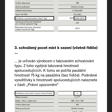
Vnitřní výška
190
Schválená místa k sezení (včetně řidiče)
4
Podvozek / motor / výkon kW (k)
3. schválený pocet míst k sezení (včetně řidiče)
Fiat Ducato / 2.2 / 103 (140)
…
… je určován výrobcem v takzvaném schvalování
Hmotnost v pohotovostním stavu* (kg)
typu. Z toho vyplývá takzvaná hmotnost
spolucestujících. K tomu se počítá paušální
2716 (2580 to 2852)*
hmotnost 75 kg na pasažéra (bez řidiče). Podrobné
vysvětlivky k hmotnosti spolucestujících naleznete
v části „Právní upozornění“
Hmotnost stanovená výrobcem pro
volitelné vybavení* (kg)
439