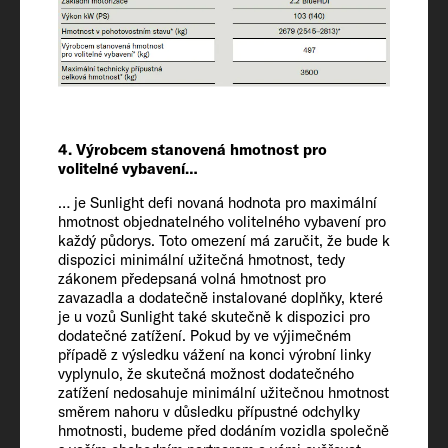
Nejvyšší technicky přípustná hmotnost*
(kg)
3500
Povolená hmotnost přívěsu 12 %
nebrzděného/brzděného
4. Výrobcem stanovená hmotnost pro
2500 / 750
volitelné vybavení…
… je Sunlight defi novaná hodnota pro maximální
hmotnost objednatelného volitelného vybavení pro
Pneumatiky
každý půdorys. Toto omezení má zaručit, že bude k
225/75 R 16 CP
dispozici minimální užitečná hmotnost, tedy
zákonem předepsaná volná hmotnost pro
zavazadla a dodatečně instalované doplňky, které
Rozvor
je u vozů Sunlight také skutečně k dispozici pro
dodatečné zatížení. Pokud by ve výjimečném
345
případě z výsledku vážení na konci výrobní linky
vyplynulo, že skutečná možnost dodatečného
zatížení nedosahuje minimální užitečnou hmotnost
směrem nahoru v důsledku přípustné odchylky
Vnitřní výbava
hmotnosti, budeme před dodáním vozidla společně