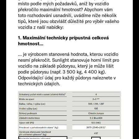
místo podle mých požadavků, aniž by vozidlo
Chassis
překročilo maximální hmotnost? Abychom vám
toto rozhodování usnadnili, uvádíme níže několik
tipů, které jsou obzvlášť důležité pro výběr vašeho
vozidla z naší nabídky:
1. Maximální technicky prípustná celková
hmotnost…
… je výrobcem stanovená hodnota, kterou vozidlo
nesmí překročit. Sunlight stanovuje horní limit pro
vozidlo na základě půdorysu, který je může lišit
podle půdorysu (např. 3 500 kg, 4 400 kg).
FIAT
Odpovídající údaj pro každý půdorys naleznete v
technických údajích.
Cestující
4
Velikost