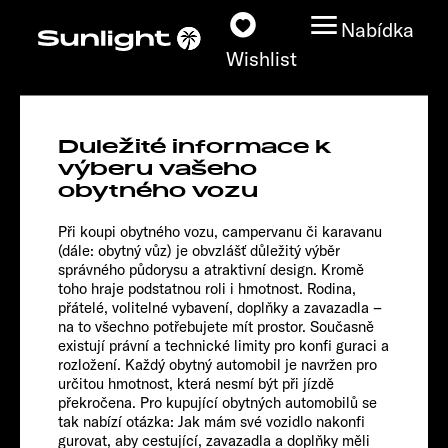
Nabídka
Wishlist
CLIFF 540
Duležité informace k
Adventure
Modely
výberu vašeho
obytného vozu
Vyhledávač vozidel
Při koupi obytného vozu, campervanu či karavanu
(dále: obytný vůz) je obvzlášť důležitý výběr
správného půdorysu a atraktivní design. Kromě
Vyhledávač prodejců
toho hraje podstatnou roli i hmotnost. Rodina,
přátelé, volitelné vybavení, doplňky a zavazadla –
Prozkoumat
na to všechno potřebujete mít prostor. Současně
existují právní a technické limity pro konfi guraci a
rozložení. Každý obytný automobil je navržen pro
Servis
určitou hmotnost, která nesmí být při jízdě
překročena. Pro kupující obytných automobilů se
tak nabízí otázka: Jak mám své vozidlo nakonfi
gurovat, aby cestující, zavazadla a doplňky měli