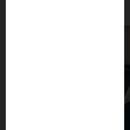
protože z vlastní zkušenosti dobře víme, na čem záleží.
Díky vychytaným funkcím je život na cestách
jednodušší, krásnější a zábavnější.