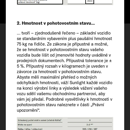
541 CM
2. Hmotnost v pohotovostním stavu…
Konfigurovat
… tvoří – zjednodušeně řečeno – základní vozidlo
Termín prohlídky
se standardním vybavením plus paušální hmotnost
75 kg na řidiče. Ze zákona je přípustné a možné,
Wishlist
že se hmotnost v pohotovostním stavu vašeho
vozidla bude lišit od jmenovité hodnoty uváděné v
prodejních dokumentech. Přípustná tolerance je ±
5 %. Přípustný rozsah v kilogramech je uveden v
závorce za hmotností v pohotovostním stavu.
Abyste měli maximální přehled o možných
odchylkách hmotnosti, váží Sunlight každé vozidlo
Vozidlo
na konci výrobní linky a výsledek vážení vašeho
vozu sdělí vašemu obchodnímu partnerovi, aby
vám jej předal. Podrobné vysvětlivky k hmotnosti v
pohotovostním stavu naleznete v části „Právní
Délka/šířka/výška
upozornění“.
541 / 205 / 261 / 281 OPT cm