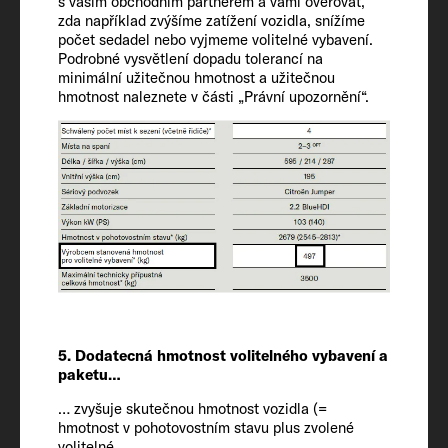
s vaším obchodním partnerem a vámi ověřovat,
zda například zvýšíme zatížení vozidla, snížíme
počet sedadel nebo vyjmeme volitelné vybavení.
Lůžka
Podrobné vysvětlení dopadu tolerancí na
2 + 2
minimální užitečnou hmotnost a užitečnou
hmotnost naleznete v části „Právní upozornění“.
Velikost lůžka na zádi
195 x 133 - 130
Velikost lůžka uprostřed
185 x 87 - 63 OPT
Velikost lůžka na spací střeše
206 x 143 OPT
5. Dodatecná hmotnost volitelného vybavení a
paketu…
Chladnička / mrazicí přihrádka
… zvyšuje skutečnou hmotnost vozidla (=
84
hmotnost v pohotovostním stavu plus zvolené
volitelné