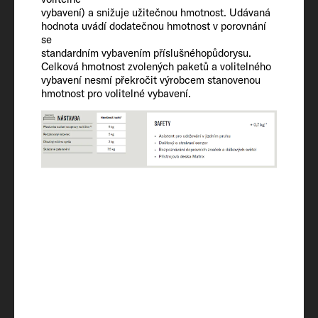
vybavení) a snižuje užitečnou hmotnost. Udávaná
Nádrž na vodu vč. bojleru (zmenš. obj.) /
hodnota uvádí dodatečnou hmotnost v porovnání
nádrž na odpadní vodu
se
100 / 20 / 90
standardním vybavením příslušnéhopůdorysu.
Celková hmotnost zvolených paketů a volitelného
vybavení nesmí překročit výrobcem stanovenou
hmotnost pro volitelné vybavení.
Zásuvky 230 V / zásuvka USB (dvojitá)
3 / 2
Vytápění
Combi 4 Gas / Combi 6 Electric OPT /
Combi 6 Electric OPT / Combi 4 Diesel
OPT
Úložný prostor pro dvě plynové lahve
s náplní (kg)
2 x 11kg