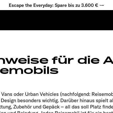
Escape the Everyday: Spare bis zu 3.600 € →
40
Adventure
nweise für die
semobils
Vans oder Urban Vehicles (nachfolgend: Reisemobil
Design besonders wichtig. Darüber hinaus spielt a
tung, Zubehör und Gepäck – all das soll Platz finde
ion und Beladung. Jedes Reisemobil ist für ein be