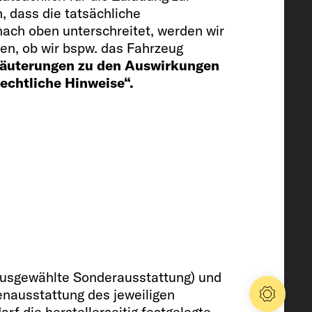
, dass die tatsächliche
ch
ach oben unterschreitet, werden wir
en, ob wir bspw. das Fahrzeug
rläuterungen zu den Auswirkungen
Rechtliche Hinweise“.
ierfach
iler (red.Vol.) / Abwassertank
ausgewählte Sonderausstattung) und
enausstattung des jeweiligen
Konfig
 die herstellerseitig festgelegte