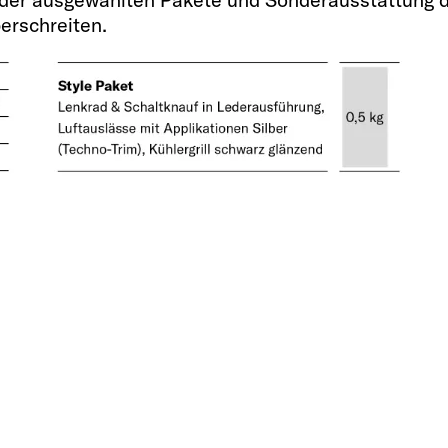
Steckdosen 230 V /
erschreiten.
3 / 2
 (kg)
Heizung
Combi 4 Gas / Combi
ebremst
Diesel OPT / Combi 
Stauraum für zwei 
(kg)
2 x 11kg