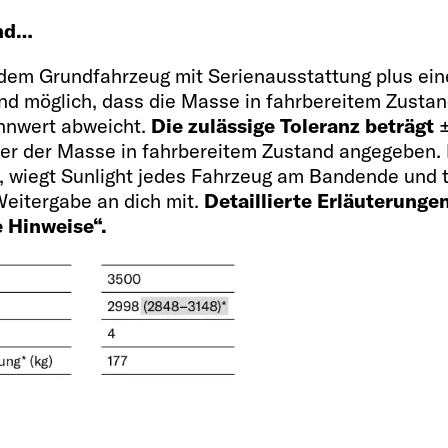
and…
s dem Grundfahrzeug mit Serienausstattung plus e
g und möglich, dass die Masse in fahrbereitem Zust
nnwert abweicht.
Die zulässige Toleranz beträgt
±
termin
er der Masse in fahrbereitem Zustand angegeben. 
 wiegt Sunlight jedes Fahrzeug am Bandende und t
eitergabe an dich mit.
Detaillierte Erläuterunge
e Hinweise“.
Innenaus
Schlafplätze