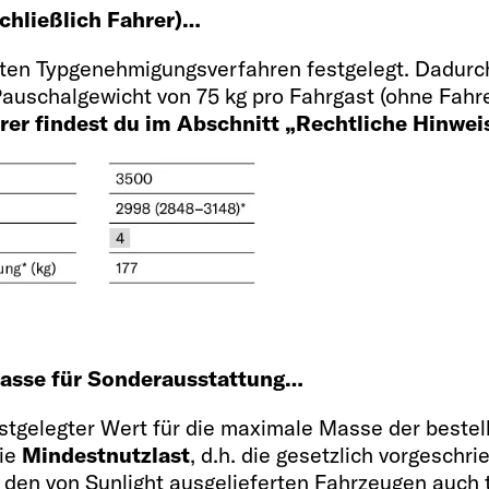
schließlich Fahrer)…
1 OPT cm
2 + 2
ten Typgenehmigungsverfahren festgelegt. Dadurch
 Pauschalgewicht von 75 kg pro Fahrgast (ohne Fahr
rer findest du im Abschnitt „Rechtliche Hinwei
Bettgröße hinten
195 x 133 - 
lich Fahrer)
Bettgröße Mittelbet
 Masse für Sonderausstattung…
185 x 87 - 63 OPT
festgelegter Wert für die maximale Masse der beste
die
Mindestnutzlast
, d.h. die gesetzlich vorgesch
 den von Sunlight ausgelieferten Fahrzeugen auch t