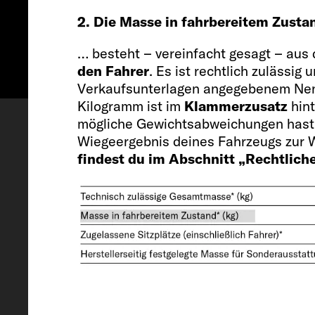
2. Die Masse in fahrbereitem Zust
… besteht – vereinfacht gesagt – au
den Fahrer
. Es ist rechtlich zulässi
Verkaufsunterlagen angegebenem Ne
Konfigurieren
Besichtigungs
Kilogramm ist im
Klammerzusatz
hint
mögliche Gewichtsabweichungen hast,
Wiegeergebnis deines Fahrzeugs zur W
findest du im Abschnitt „Rechtlich
Fahrzeug
Länge / Breite / Höhe