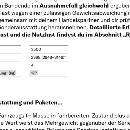
 am Bandende im
Ausnahmefall gleichwohl
ergeben
Bettgröße Schlafda
)
last wegen einer zulässigen Gewichtsabweichung n
206 x 143 OPT
 gemeinsam mit deinem Handelspartner und dir prüf
r Sonderausstattung herausnehmen.
Detaillierte E
ast und die Nutzlast findest du im Abschnitt „
Kühlschrank / Gefr
)*
84
Wassertank inkl. Bo
 für
stattung und Paketen…
100 / 20 / 90
Fahrzeugs (= Masse in fahrbereitem Zustand plus 
ene Wert weist das Mehrgewicht gegenüber der Seri
er ausgewählten Pakete und Sonderausstattung darf