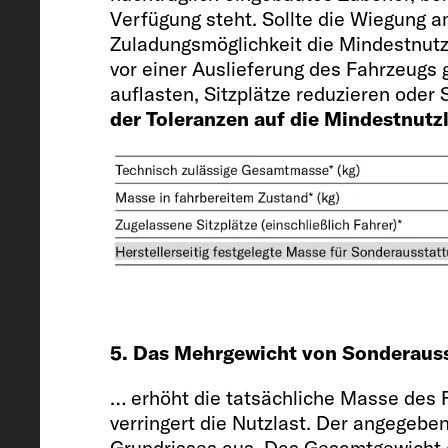
Verfügung steht. Sollte die Wiegung
Chassis / Motor / Leistung kW (PS
Zuladungsmöglichkeit die Mindestnutz
vor einer Auslieferung des Fahrzeugs
Fiat Ducato / 2.2 / 103 (140)
auflasten, Sitzplätze reduzieren ode
der Toleranzen auf die Mindestnutzl
Masse in fahrbereitem Zustand (kg
2716 (2580 bis 2852)*
Herstellerseitig festgelegte Masse
5. Das Mehrgewicht von Sonderaus
Sonderausstattung* (kg)
… erhöht die tatsächliche Masse des 
439
verringert die Nutzlast. Der angegeb
Grundrisses aus. Das Gesamtgewicht d