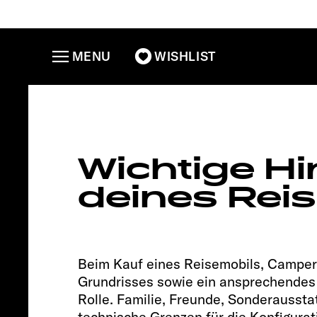
MENU
WISHLIST
CLIFF 5
Wichtige Hi
deines Rei
Beim Kauf eines Reisemobils, Camper 
Grundrisses sowie ein ansprechendes 
Rolle. Familie, Freunde, Sonderausstat
technische Grenzen für die Konfigurat