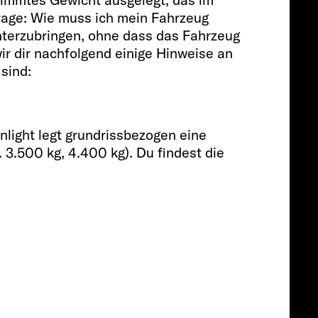
Frage: Wie muss ich mein Fahrzeug
Passagiere
terzubringen, ohne dass das Fahrzeug
ir dir nachfolgend einige Hinweise an
sind:
4
Größe
nlight legt grundrissbezogen eine
 3.500 kg, 4.400 kg). Du findest die
541 CM
Preis ab
ab € 69.790
ab € 67.390
Info