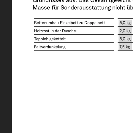
Masse für Sonderausstattung nicht üb
Technisch zulässige Gesamtmasse*
3500
Anhängelast 12 % gebremst / ung
2500 / 750
Bereifung
225/75 R 16 CP