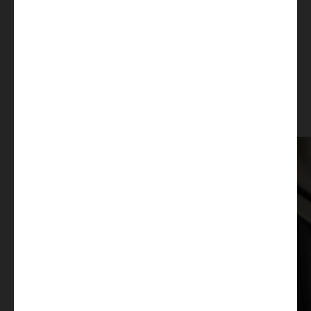
Fonctions
ingénieuses
Nous veillons à utiliser des matériaux de qualité et à une
finition soignée, car nous savons par expérience ce qui
est important. Nos fonctionnalités astucieuses rendent
la vie nomade plus facile, plus belle et plus amusante.