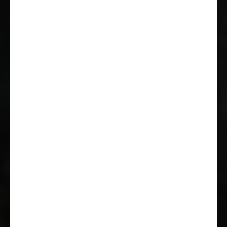
remorque et PCB (freinage post-
collision)
Capteurs de stationnement
arrière