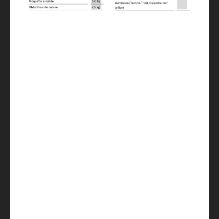
206 x 143 OPT
Réfrigérateur / dont freezer
84
Réservoir eau propre, chauffe-eau inclus
(vol. réduit) / Réservoir eaux usées
100 / 20 / 90
Prises 230 V / Prise USB double
3 / 2
Chauffage
Combi 4 Gas / Combi 6 Electric OPT /
Combi 6 Electric OPT / Combi 4 Diesel
OPT