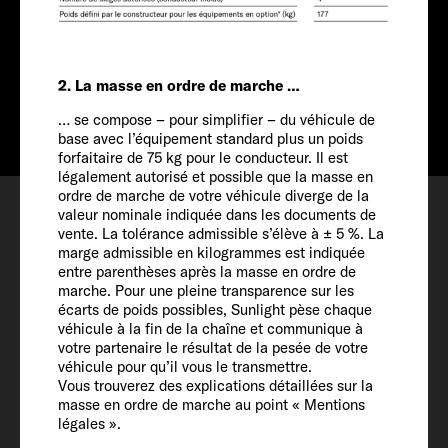
Tarif à partir de
A partir de € 55 390
Info
2. La masse en ordre de marche …
… se compose – pour simplifier – du véhicule de
base avec l’équipement standard plus un poids
forfaitaire de 75 kg pour le conducteur. Il est
légalement autorisé et possible que la masse en
Configurer
ordre de marche de votre véhicule diverge de la
valeur nominale indiquée dans les documents de
Rendez-vous
vente. La tolérance admissible s’élève à ± 5 %. La
marge admissible en kilogrammes est indiquée
Favoris
entre parenthèses après la masse en ordre de
marche. Pour une pleine transparence sur les
écarts de poids possibles, Sunlight pèse chaque
véhicule à la fin de la chaîne et communique à
votre partenaire le résultat de la pesée de votre
véhicule pour qu’il vous le transmettre.
Vous trouverez des explications détaillées sur la
Véhicule
masse en ordre de marche au point « Mentions
légales ».