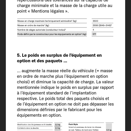
charge minimale et la masse de la charge utile au
point « Mentions légales ».
Équipement
intérieur
Couchages
5. Le poids en surplus de l’équipement en
2 + 2
option et des paquets …
… augmente la masse réelle du véhicule (= masse
Dimensions couchage arrière
en ordre de marche plus l’équipement en option
choisi) et diminue la capacité de charge. La valeur
195 x 133 - 130
mentionnée indique le poids en surplus par rapport
à l’équipement standard de l’implantation
respective. Le poids total des paquets choisis et
Dimensions couchage dînette (option)
de l’équipement en option ne doit pas dépasser les
185 x 87 - 63 OPT
dimensions définies par le fabricant pour les
équipements en option.
Dimensions couchage toit relevable