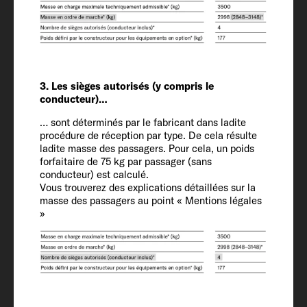
Longueur / largeur / hauteur
541 / 205 / 261 / 281 OPT cm
Hauteur intérieure
190
3. Les sièges autorisés (y compris le
conducteur)…
… sont déterminés par le fabricant dans ladite
Places carte grise (conducteur inclus)
procédure de réception par type. De cela résulte
4
ladite masse des passagers. Pour cela, un poids
forfaitaire de 75 kg par passager (sans
conducteur) est calculé.
Châssis / Motorisation / Puissance CEE
Vous trouverez des explications détaillées sur la
(ch)
masse des passagers au point « Mentions légales
»
Citroën Jumper / 2.2 / 103 (140)
Masse en ordre de marche (kg)*
2716 (2580 jusqu'à 2852)*