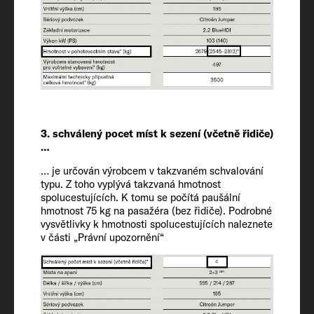
Vnitřní výška
195
Schválená místa k sezení (včetně řidiče)
4
Podvozek / motor / výkon kW (k)
3. schválený pocet míst k sezení (včetně řidiče)
Citroën Jumper / 2.2 / 103 (140)
…
… je určován výrobcem v takzvaném schvalování
typu. Z toho vyplývá takzvaná hmotnost
Hmotnost v pohotovostním stavu* (kg)
spolucestujících. K tomu se počítá paušální
2593 (2463 to 2723)*
hmotnost 75 kg na pasažéra (bez řidiče). Podrobné
vysvětlivky k hmotnosti spolucestujících naleznete
v části „Právní upozornění“
Hmotnost stanovená výrobcem pro
volitelné vybavení* (kg)
573