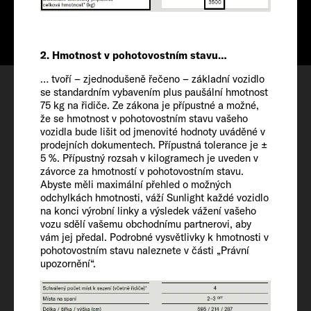
596 CM
2. Hmotnost v pohotovostním stavu…
Konfigurovat
… tvoří – zjednodušeně řečeno – základní vozidlo
se standardním vybavením plus paušální hmotnost
Termín prohlídky
75 kg na řidiče. Ze zákona je přípustné a možné,
že se hmotnost v pohotovostním stavu vašeho
Wishlist
vozidla bude lišit od jmenovité hodnoty uváděné v
prodejních dokumentech. Přípustná tolerance je ±
5 %. Přípustný rozsah v kilogramech je uveden v
závorce za hmotností v pohotovostním stavu.
Abyste měli maximální přehled o možných
odchylkách hmotnosti, váží Sunlight každé vozidlo
na konci výrobní linky a výsledek vážení vašeho
Vozidlo
vozu sdělí vašemu obchodnímu partnerovi, aby
vám jej předal. Podrobné vysvětlivky k hmotnosti v
pohotovostním stavu naleznete v části „Právní
Délka/šířka/výška
upozornění“.
596 / 214 / 271 cm