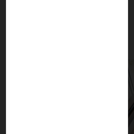
Prakticky
dokonalý
Dbáme na kvalitní materiály a špičkové zpracování,
protože z vlastní zkušenosti dobře víme, na čem záleží.
Díky vychytaným funkcím je život na cestách
jednodušší, krásnější a zábavnější.