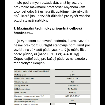
místo podle mých požadavků, aniž by vozidlo
překročilo maximální hmotnost? Abychom vám
Chassis
toto rozhodování usnadnili, uvádíme níže několik
tipů, které jsou obzvlášť důležité pro výběr vašeho
vozidla z naší nabídky:
1. Maximální technicky prípustná celková
hmotnost…
… je výrobcem stanovená hodnota, kterou vozidlo
nesmí překročit. Sunlight stanovuje horní limit pro
vozidlo na základě půdorysu, který je může lišit
podle půdorysu (např. 3 500 kg, 4 400 kg).
CITROËN
Odpovídající údaj pro každý půdorys naleznete v
technických údajích.
Cestující
4
Velikost