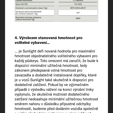
Nejvyšší technicky přípustná hmotnost*
(kg)
3500
Zvýšení nejvyšší přípustné hmotnosti
4. Výrobcem stanovená hmotnost pro
(volitelné)
volitelné vybavení…
3650
… je Sunlight defi novaná hodnota pro maximální
hmotnost objednatelného volitelného vybavení pro
každý půdorys. Toto omezení má zaručit, že bude k
Povolená hmotnost přívěsu 12 %
dispozici minimální užitečná hmotnost, tedy
nebrzděného/brzděného
zákonem předepsaná volná hmotnost pro
2000 / 750
zavazadla a dodatečně instalované doplňky, které
je u vozů Sunlight také skutečně k dispozici pro
dodatečné zatížení. Pokud by ve výjimečném
Pneumatiky
případě z výsledku vážení na konci výrobní linky
vyplynulo, že skutečná možnost dodatečného
215/70 R 15 CP
zatížení nedosahuje minimální užitečnou hmotnost
směrem nahoru v důsledku přípustné odchylky
hmotnosti, budeme před dodáním vozidla společně
Rozvor