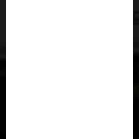
Sedadlo řidiče/spolujezdce z látky
v obytném prostoru s dvojitými
loketními opěrkami (Captain
Chair)
Pneumatiky M+S* Camping
(snowflake)