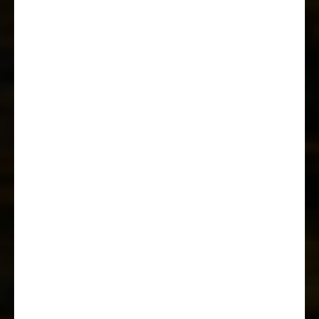
including ASR (anti-skid control),
hill holder (hill start assist), CWA
(crosswind assist), trailer stability
control and PCB (post-collision
braking)
Otočné sedadlo
řidiče/spolujezdce
Nastavení výšky a sklonu sedadla
řidiče a spolujezdce
Zásuvka USB
Anténa DAB integrovaná ve
vnějším zrcátku