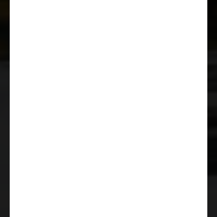
Příprava pro rádio s reproduktory
Funkce Start & Stop vč. Boosteru
Světla pro denní svícení
integrovaná do standardních
světlometů
Pohodlné jízdní vlastnosti díky
stabilizátorům zadní a přední
nápravy
Elektrická a vyhřívaná vnější
zrcátka