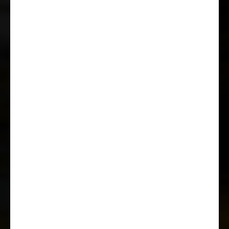
Pohon předních kol
ROOT
VANS
Elektrické ovládání oken a
centrální zamykání v kabině
Sada pro případ poruchy Fix & Go
Kit
Držák nápojů ve středové konzole
Tempomat
Ocelová kola 15“ včetně poklic
ESC (electronic stability control)