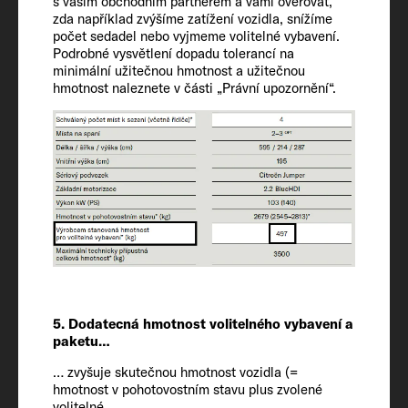
s vaším obchodním partnerem a vámi ověřovat,
345
zda například zvýšíme zatížení vozidla, snížíme
počet sedadel nebo vyjmeme volitelné vybavení.
Podrobné vysvětlení dopadu tolerancí na
minimální užitečnou hmotnost a užitečnou
hmotnost naleznete v části „Právní upozornění“.
Vnitřní výbava
Lůžka
2 + 1
Velikost lůžka na zádi
194 x 140 - 130
Velikost lůžka uprostřed
5. Dodatecná hmotnost volitelného vybavení a
192 x 65 - 45 OPT
paketu…
… zvyšuje skutečnou hmotnost vozidla (=
Chladnička / mrazicí přihrádka
hmotnost v pohotovostním stavu plus zvolené
volitelné