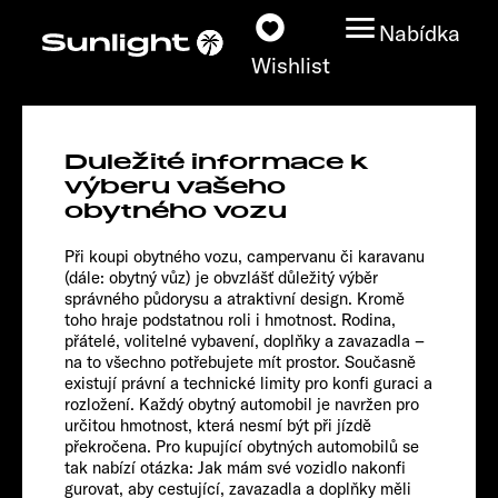
Nabídka
Wishlist
V 60
Duležité informace k
Root
Modely
výberu vašeho
obytného vozu
Vyhledávač vozidel
Při koupi obytného vozu, campervanu či karavanu
(dále: obytný vůz) je obvzlášť důležitý výběr
správného půdorysu a atraktivní design. Kromě
Vyhledávač prodejců
toho hraje podstatnou roli i hmotnost. Rodina,
přátelé, volitelné vybavení, doplňky a zavazadla –
Prozkoumat
na to všechno potřebujete mít prostor. Současně
existují právní a technické limity pro konfi guraci a
rozložení. Každý obytný automobil je navržen pro
Servis
určitou hmotnost, která nesmí být při jízdě
překročena. Pro kupující obytných automobilů se
tak nabízí otázka: Jak mám své vozidlo nakonfi
gurovat, aby cestující, zavazadla a doplňky měli