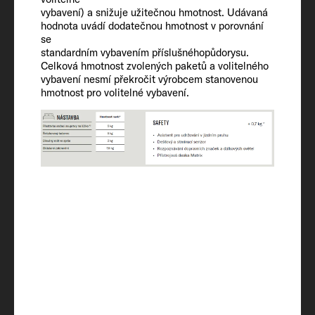
78 (11)
vybavení) a snižuje užitečnou hmotnost. Udávaná
hodnota uvádí dodatečnou hmotnost v porovnání
se
Nádrž na vodu vč. bojleru (zmenš. obj.) /
standardním vybavením příslušnéhopůdorysu.
nádrž na odpadní vodu
Celková hmotnost zvolených paketů a volitelného
116 / 20 / 92
vybavení nesmí překročit výrobcem stanovenou
hmotnost pro volitelné vybavení.
Zásuvky 230 V / zásuvka USB (dvojitá)
4 / 2
Vytápění
Combi 4 Gas
Levé dveře úložného prostoru Š × V
45 x 85 OPT
Pravé dveře úložného prostoru Š × V