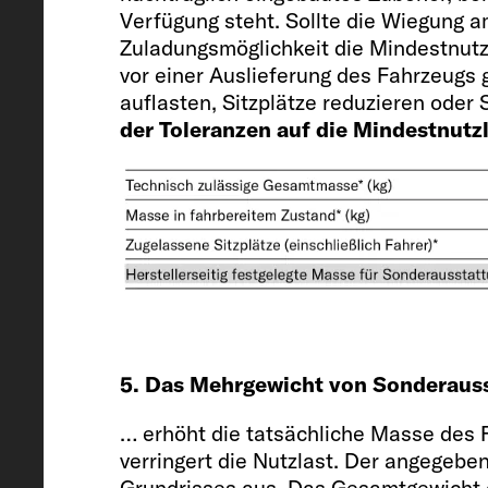
Verfügung steht. Sollte die Wiegung
Chassis / Motor / Leistung kW (PS
Zuladungsmöglichkeit die Mindestnutz
vor einer Auslieferung des Fahrzeugs
Citroën Jumper / 2.2 / 103 (140)
auflasten, Sitzplätze reduzieren ode
der Toleranzen auf die Mindestnutzl
Masse in fahrbereitem Zustand (kg
2593 (2463 bis 2723)*
Herstellerseitig festgelegte Masse
5. Das Mehrgewicht von Sonderaus
Sonderausstattung* (kg)
… erhöht die tatsächliche Masse des 
573
verringert die Nutzlast. Der angegeb
Grundrisses aus. Das Gesamtgewicht d