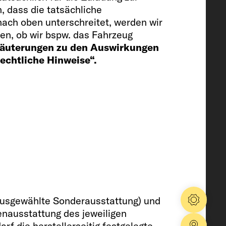
, dass die tatsächliche
ierfach
ach oben unterschreitet, werden wir
en, ob wir bspw. das Fahrzeug
rläuterungen zu den Auswirkungen
Rechtliche Hinweise“.
iler (red.Vol.) / Abwassertank
 USB-Steckdose (doppelt)
ausgewählte Sonderausstattung) und
Konfig
enausstattung des jeweiligen
 die herstellerseitig festgelegte