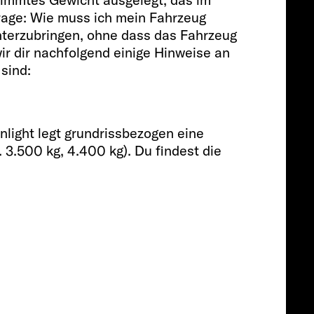
Frage: Wie muss ich mein Fahrzeug
Passagiere
terzubringen, ohne dass das Fahrzeug
ir dir nachfolgend einige Hinweise an
sind:
4
Größe
nlight legt grundrissbezogen eine
 3.500 kg, 4.400 kg). Du findest die
596 CM
Preis ab
ab € 51.799
ab € 50.299
Info