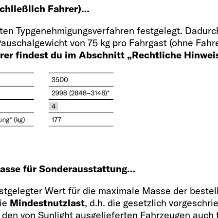
schließlich Fahrer)…
2 + 1
ten Typgenehmigungsverfahren festgelegt. Dadurch
 Pauschalgewicht von 75 kg pro Fahrgast (ohne Fahr
rer findest du im Abschnitt „Rechtliche Hinwei
Bettgröße hinten
194 x 140 - 
lich Fahrer)
Bettgröße Mittelbet
 Masse für Sonderausstattung…
192 x 65 - 45 OPT
festgelegter Wert für die maximale Masse der beste
die
Mindestnutzlast
, d.h. die gesetzlich vorgesch
 den von Sunlight ausgelieferten Fahrzeugen auch t