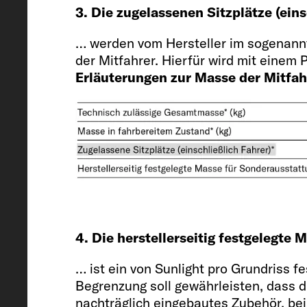
3. Die zugelassenen Sitzplätze (ein
596 / 214 / 271 cm
… werden vom Hersteller im sogenann
der Mitfahrer. Hierfür wird mit einem
Erläuterungen zur Masse der Mitfah
Innenhöhe
195
Zugelassene Sitzplätze (einschließ
4. Die herstellerseitig festgelegte
4
… ist ein von Sunlight pro Grundriss 
Begrenzung soll gewährleisten, dass 
nachträglich eingebautes Zubehör, bei