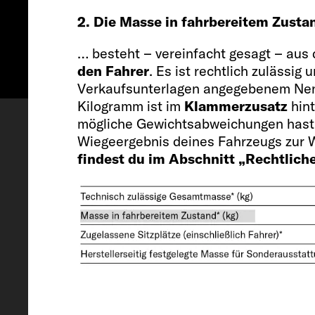
2. Die Masse in fahrbereitem Zust
… besteht – vereinfacht gesagt – au
den Fahrer
. Es ist rechtlich zulässi
Verkaufsunterlagen angegebenem Ne
Konfigurieren
Besichtigungs
Kilogramm ist im
Klammerzusatz
hint
mögliche Gewichtsabweichungen hast,
Wiegeergebnis deines Fahrzeugs zur W
findest du im Abschnitt „Rechtlich
Fahrzeug
Länge / Breite / Höhe