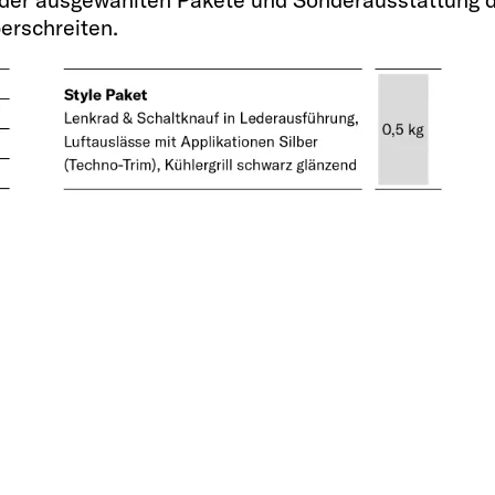
Heizung
erschreiten.
Combi 4 Gas
 (kg)
Stauraumtür links 
45 x 85 OPT
Stauraumtür rechts
65 x 110
ebremst