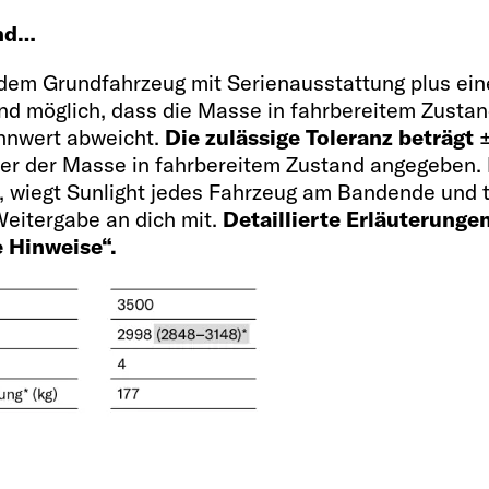
and…
s dem Grundfahrzeug mit Serienausstattung plus e
g und möglich, dass die Masse in fahrbereitem Zust
nnwert abweicht.
Die zulässige Toleranz beträgt
±
termin
er der Masse in fahrbereitem Zustand angegeben. 
 wiegt Sunlight jedes Fahrzeug am Bandende und t
eitergabe an dich mit.
Detaillierte Erläuterunge
e Hinweise“.
Innenaus
Schlafplätze