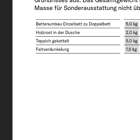
Masse für Sonderausstattung nicht üb
Technisch zulässige Gesamtmasse*
3500
Auflastung (optional)
3650
Anhängelast 12 % gebremst / ung
2000 / 750