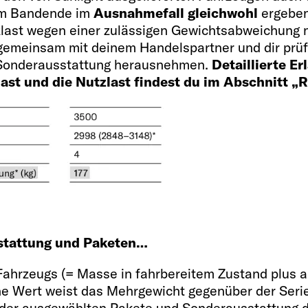
 am Bandende im
Ausnahmefall gleichwohl
ergeben
Kühlschrank / Gefr
)
last wegen einer zulässigen Gewichtsabweichung n
78 (11)
 gemeinsam mit deinem Handelspartner und dir prüf
r Sonderausstattung herausnehmen.
Detaillierte E
ast und die Nutzlast findest du im Abschnitt „
Wassertank inkl. Bo
)*
116 / 20 / 92
Steckdosen 230 V /
 für
stattung und Paketen…
4 / 2
Fahrzeugs (= Masse in fahrbereitem Zustand plus 
ene Wert weist das Mehrgewicht gegenüber der Seri
er ausgewählten Pakete und Sonderausstattung darf