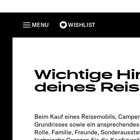
MENU
WISHLIST
V 60
Root
Wichtige Hi
deines Rei
Beim Kauf eines Reisemobils, Camper 
Grundrisses sowie ein ansprechendes 
Rolle. Familie, Freunde, Sonderausstat
technische Grenzen für die Konfigurat