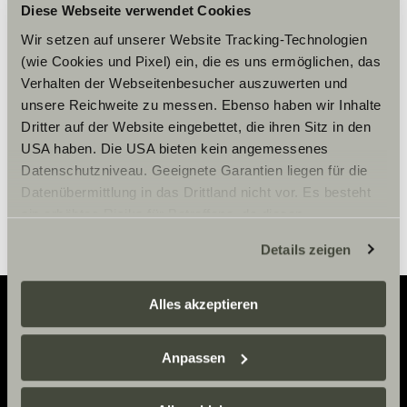
Accepter venligst
Diese Webseite verwendet Cookies
marketingcookies for at se
Wir setzen auf unserer Website Tracking-Technologien
indholdet.
(wie Cookies und Pixel) ein, die es uns ermöglichen, das
Verhalten der Webseitenbesucher auszuwerten und
unsere Reichweite zu messen. Ebenso haben wir Inhalte
Cookie-indstillinger
Dritter auf der Website eingebettet, die ihren Sitz in den
USA haben. Die USA bieten kein angemessenes
Datenschutzniveau. Geeignete Garantien liegen für die
Datenübermittlung in das Drittland nicht vor. Es besteht
ein erhöhtes Risiko für Betroffene, da diesen
möglicherweise keine Rechtsbehelfsmöglichkeiten
Details zeigen
zustehen. Eingesetzte Dienstleister können Daten für
eigene Zwecke verarbeiten und mit anderen Daten
zusammenführen. Weitere Informationen finden Sie hier:
Alles akzeptieren
Datenschutzerklärung
/
Datenschutzerklärung
Sunlight Business
. Akzeptieren Sie oder wählen Sie
Adventure
Anpassen
einzelne Cookies/Dienste in den Einstellungen aus,
Now.
erteilen Sie uns Ihre Einwilligung zur Verarbeitung Ihrer