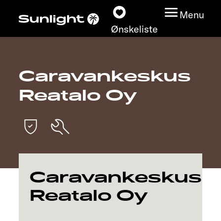
Menu
Ønskeliste
Caravankeskus
Modeller
Reatalo Oy
Konfigurator
Find din Sunlight
Find forhandler
Caravankeskus
Oplev
Reatalo Oy
Service