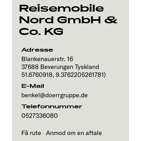
Reisemobile
Nord GmbH &
Co. KG
Adresse
Blankenauerstr. 16
37688
Beverungen
Tyskland
51.6760918
,
9.3762205261781
)
E-Mail
benkel@doerrgruppe.de
Telefonnummer
0527336080
Få rute
Anmod om en aftale