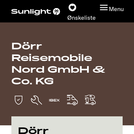
Menu
Ønskeliste
Dörr
Modeller
Reisemobile
Konfigurator
Nord GmbH &
Co. KG
Find din Sunlight
Find forhandler
Oplev
Service
Dörr