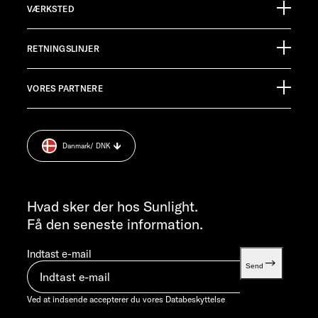
VÆRKSTED
Ölmühlestraße 6
88299 Leutkirch
Begivenhedskalender
Germany
RETNINGSLINJER
Informationsmateriale
Pressroom
KUNDESERVICE
VORES PARTNERE
Aftryk
service@service.sunlight.de
Databeskyttelse
+49 7562 9870
Cookie Consent
MANDAG-TORSDAG 07:30 - 12:00 OG 13:00 - 16:00 / FREDAG ​​
Danmark
/ DNK
Vægt information
07:30 - 12:00
INFORMATION
info@sunlight.de
Hvad sker der hos Sunlight.
Få den seneste information.
Indtast e-mail
Send
Ved at indsende accepterer du vores
Databeskyttelse