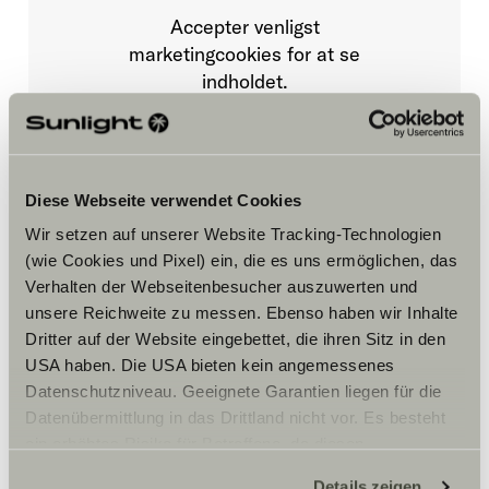
Accepter venligst
marketingcookies for at se
indholdet.
Cookie-indstillinger
Diese Webseite verwendet Cookies
Wir setzen auf unserer Website Tracking-Technologien
(wie Cookies und Pixel) ein, die es uns ermöglichen, das
Verhalten der Webseitenbesucher auszuwerten und
unsere Reichweite zu messen. Ebenso haben wir Inhalte
Dritter auf der Website eingebettet, die ihren Sitz in den
Åbningstider
USA haben. Die USA bieten kein angemessenes
Datenschutzniveau. Geeignete Garantien liegen für die
FAHRZEUGVERKAUF
Montag-Freitag:
Datenübermittlung in das Drittland nicht vor. Es besteht
7:30 – 18:00
ein erhöhtes Risiko für Betroffene, da diesen
Samstag:
möglicherweise keine Rechtsbehelfsmöglichkeiten
8:30 – 12:00
Details zeigen