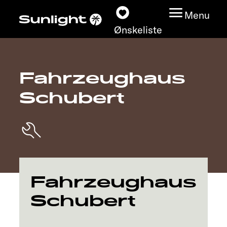
Menu
Ønskeliste
Fahrzeughaus
Modeller
Schubert
Konfigurator
Find din Sunlight
Find forhandler
Fahrzeughaus
Oplev
Schubert
Service