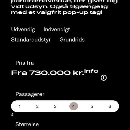
panoramavindue, der giver dig
vidt udsyn. Også tilgængelig
med et valgfrit pop-up tag!
Udvendig
Indvendigt
Standardudstyr
Grundrids
Pris fra
Info
Fra 730.000 kr.
Passagerer
4
Størrelse