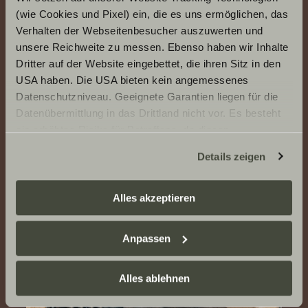
(wie Cookies und Pixel) ein, die es uns ermöglichen, das
Verhalten der Webseitenbesucher auszuwerten und
unsere Reichweite zu messen. Ebenso haben wir Inhalte
Dritter auf der Website eingebettet, die ihren Sitz in den
USA haben. Die USA bieten kein angemessenes
Datenschutzniveau. Geeignete Garantien liegen für die
Datenübermittlung in das Drittland nicht vor. Es besteht
ein erhöhtes Risiko für Betroffene, da diesen
möglicherweise keine Rechtsbehelfsmöglichkeiten
Details zeigen
zustehen. Eingesetzte Dienstleister können Daten für
eigene Zwecke verarbeiten und mit anderen Daten
zusammenführen. Weitere Informationen finden Sie hier:
Alles akzeptieren
Datenschutzerklärung
/
Datenschutzerklärung
Sunlight Business
. Akzeptieren Sie oder wählen Sie
Anpassen
einzelne Cookies/Dienste in den Einstellungen aus,
erteilen Sie uns Ihre Einwilligung zur Verarbeitung Ihrer
Daten zu den genannten Zwecken. Die Einwilligung ist
Alles ablehnen
freiwillig, für den Besuch der Website nicht erforderlich