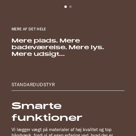
MERE AF DET HELE
Mere plads. Mere
badeværelse. Mere lys.
Mere udsigt…
STANDARDUDSTYR
Smarte
funktioner
Vi lægger vægt på materialer af høj kvalitet og top
håndværk, fordi vi af egen erfaring ved, hvad der er