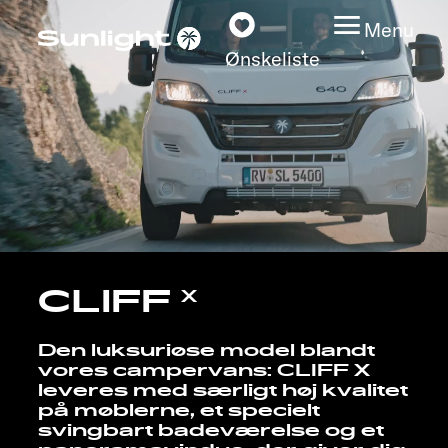
Menu
Ønskeliste
Modeller
Konfigurator
Find din Sunlight
CLIFF
X
Find forhandler
Den luksuriøse model blandt
vores campervans: CLIFF X
Oplev
leveres med særligt høj kvalitet
på møblerne, et specielt
Service
svingbart badeværelse og et