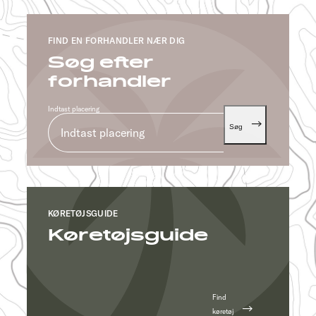
FIND EN FORHANDLER NÆR DIG
Søg efter
forhandler
Indtast placering
Søg
KØRETØJSGUIDE
Køretøjsguide
Find
køretøj