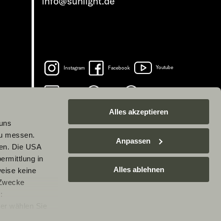
info@sunlight.de
Instagram
Facebook
Youtube
LinkedIn
Spotify
TikTok
Alles akzeptieren
 uns
zu messen.
Anpassen
ben. Die USA
ermittlung in
Alles ablehnen
weise keine
 Zwecke
:
er wählen Sie
rarbeitung Ihrer