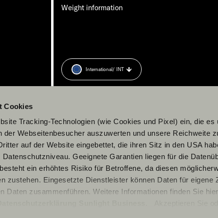
Weight information
International
/ INT
t Cookies
site Tracking-Technologien (wie Cookies und Pixel) ein, die es
en der Webseitenbesucher auszuwerten und unsere Reichweite 
ritter auf der Website eingebettet, die ihren Sitz in den USA ha
Datenschutzniveau. Geeignete Garantien liegen für die Datenüb
s besteht ein erhöhtes Risiko für Betroffene, da diesen möglicher
n zustehen. Eingesetzte Dienstleister können Daten für eigene
en Daten zusammenführen. Weitere Informationen finden Sie hier
Datenschutzerklärung Sunlight Business
. Akzeptieren Sie od
© 2026 Sunlight GmbH
n den Einstellungen aus, erteilen Sie uns Ihre Einwilligung zur Ve