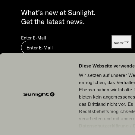
What’s new at Sunlight.
Get the latest news.
Enter E-Mail
Submit
By submitting you agree to our
Privacy statement.
Diese Webseite verwende
Wir setzen auf unserer Web
ermöglichen, das Verhalt
Ebenso haben wir Inhalte D
bieten kein angemessenes 
Our Partners
das Drittland nicht vor. E
Rechtsbehelfsmöglichkeite
verarbeiten und mit ander
Datenschutzerklärung
/
einzelne Cookies/Dienste i