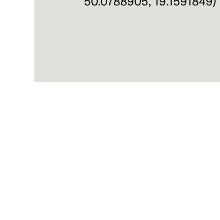
50.0788905
,
19.1591849
)