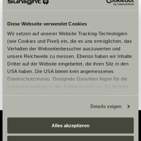
Veuillez accepter les cookies pour
Diese Webseite verwendet Cookies
afficher le contenu.
Wir setzen auf unserer Website Tracking-Technologien
(wie Cookies und Pixel) ein, die es uns ermöglichen, das
Verhalten der Webseitenbesucher auszuwerten und
Paramètre des cookies
unsere Reichweite zu messen. Ebenso haben wir Inhalte
Dritter auf der Website eingebettet, die ihren Sitz in den
USA haben. Die USA bieten kein angemessenes
Datenschutzniveau. Geeignete Garantien liegen für die
Datenübermittlung in das Drittland nicht vor. Es besteht
ein erhöhtes Risiko für Betroffene, da diesen
möglicherweise keine Rechtsbehelfsmöglichkeiten
Details zeigen
zustehen. Eingesetzte Dienstleister können Daten für
eigene Zwecke verarbeiten und mit anderen Daten
zusammenführen. Weitere Informationen finden Sie hier:
Alles akzeptieren
Datenschutzerklärung
/
Datenschutzerklärung
Adventure
Sunlight Business
. Akzeptieren Sie oder wählen Sie