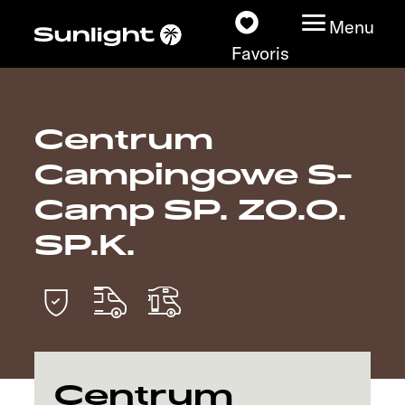
Menu
Favoris
Centrum
Nos modèles
Campingowe S-
Configurateur
Camp SP. ZO.O.
SP.K.
Recherchez votre
Sunlight
Nos concessionnaires
Découvrir
Centrum