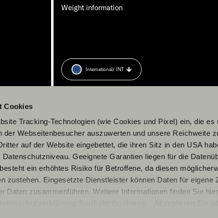
Weight information
International
/ INT
t Cookies
site Tracking-Technologien (wie Cookies und Pixel) ein, die es
en der Webseitenbesucher auszuwerten und unsere Reichweite 
ritter auf der Website eingebettet, die ihren Sitz in den USA ha
Datenschutzniveau. Geeignete Garantien liegen für die Datenüb
s besteht ein erhöhtes Risiko für Betroffene, da diesen möglicher
n zustehen. Eingesetzte Dienstleister können Daten für eigene
en Daten zusammenführen. Weitere Informationen finden Sie hier
Datenschutzerklärung Sunlight Business
. Akzeptieren Sie od
© 2026 Sunlight GmbH
n den Einstellungen aus, erteilen Sie uns Ihre Einwilligung zur Ve