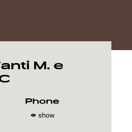
anti M. e
NC
Phone
show