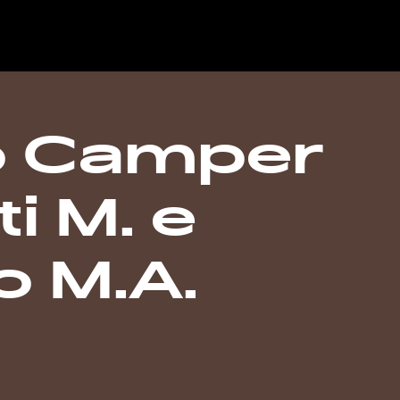
o Camper
i M. e
o M.A.