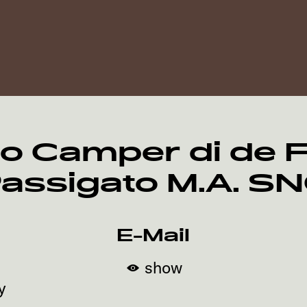
o Camper di de F
assigato M.A. S
E-Mail
show
y