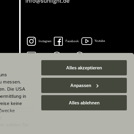
info@sunlight.de
Instagram
Facebook
Youtube
LinkedIn
Spotify
TikTok
Alles akzeptieren
 uns
zu messen.
Anpassen
ben. Die USA
ermittlung in
Alles ablehnen
weise keine
 Zwecke
:
er wählen Sie
rarbeitung Ihrer