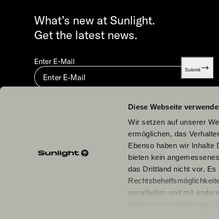
What’s new at Sunlight.
Get the latest news.
Enter E-Mail
Submit
By submitting you agree to our
Privacy statement.
Diese Webseite verwende
Wir setzen auf unserer Web
ermöglichen, das Verhalt
Ebenso haben wir Inhalte D
bieten kein angemessenes 
Our Partners
das Drittland nicht vor. E
Rechtsbehelfsmöglichkeite
verarbeiten und mit ander
Datenschutzerklärung
/
einzelne Cookies/Dienste i