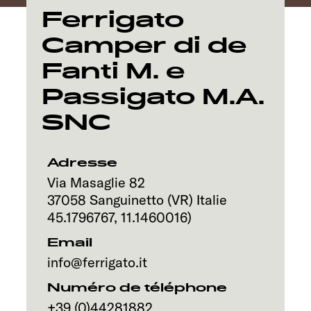
Service
Ferrigato
Camper di de
Fanti M. e
Passigato M.A.
SNC
Adresse
Via Masaglie 82
37058
Sanguinetto (VR)
Italie
45.1796767
,
11.1460016
)
Email
info@ferrigato.it
Numéro de téléphone
+39 (0)44281882