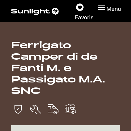
Menu
Favoris
Ferrigato
Nos modèles
Camper di de
Configurateur
Fanti M. e
Passigato M.A.
Recherchez votre
Sunlight
SNC
Nos concessionnaires
Découvrir