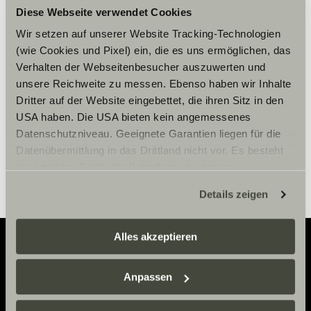
Diese Webseite verwendet Cookies
Please accept marketing-
Wir setzen auf unserer Website Tracking-Technologien
cookies to use this function.
(wie Cookies und Pixel) ein, die es uns ermöglichen, das
Verhalten der Webseitenbesucher auszuwerten und
unsere Reichweite zu messen. Ebenso haben wir Inhalte
Cookie Settings
Dritter auf der Website eingebettet, die ihren Sitz in den
USA haben. Die USA bieten kein angemessenes
Datenschutzniveau. Geeignete Garantien liegen für die
Datenübermittlung in das Drittland nicht vor. Es besteht
ein erhöhtes Risiko für Betroffene, da diesen
möglicherweise keine Rechtsbehelfsmöglichkeiten
Details zeigen
zustehen. Eingesetzte Dienstleister können Daten für
eigene Zwecke verarbeiten und mit anderen Daten
zusammenführen. Weitere Informationen finden Sie hier:
Alles akzeptieren
Datenschutzerklärung
/
Datenschutzerklärung
Sunlight Business
. Akzeptieren Sie oder wählen Sie
Adventure
Anpassen
einzelne Cookies/Dienste in den Einstellungen aus,
Now.
erteilen Sie uns Ihre Einwilligung zur Verarbeitung Ihrer