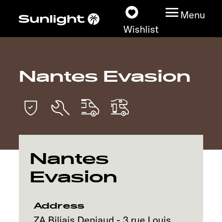
Menu
Wishlist
Nantes Evasion
Models
Vehicle Guide
Dealerslocator
Nantes
Explore
Evasion
Service
Address
ZA Biliais Deniaud - 3 rue Louis