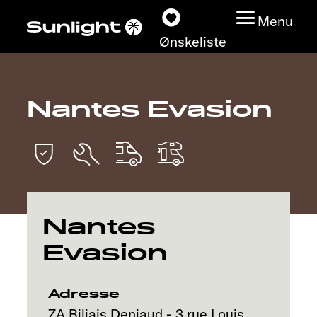
Menu
Ønskeliste
Nantes Evasion
Modeller
Konfigurator
Find din Sunlight
Nantes
Find forhandler
Evasion
Oplev
Adresse
Service
ZA Biliais Deniaud - 3 rue Louis