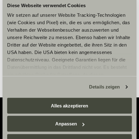
Accepter venligst
Diese Webseite verwendet Cookies
marketingcookies for at se
Wir setzen auf unserer Website Tracking-Technologien
indholdet.
(wie Cookies und Pixel) ein, die es uns ermöglichen, das
Verhalten der Webseitenbesucher auszuwerten und
unsere Reichweite zu messen. Ebenso haben wir Inhalte
Cookie-indstillinger
Dritter auf der Website eingebettet, die ihren Sitz in den
USA haben. Die USA bieten kein angemessenes
Datenschutzniveau. Geeignete Garantien liegen für die
Datenübermittlung in das Drittland nicht vor. Es besteht
ein erhöhtes Risiko für Betroffene, da diesen
möglicherweise keine Rechtsbehelfsmöglichkeiten
Details zeigen
zustehen. Eingesetzte Dienstleister können Daten für
eigene Zwecke verarbeiten und mit anderen Daten
zusammenführen. Weitere Informationen finden Sie hier:
Alles akzeptieren
Datenschutzerklärung
/
Datenschutzerklärung
Sunlight Business
. Akzeptieren Sie oder wählen Sie
Adventure
Anpassen
einzelne Cookies/Dienste in den Einstellungen aus,
Now.
erteilen Sie uns Ihre Einwilligung zur Verarbeitung Ihrer