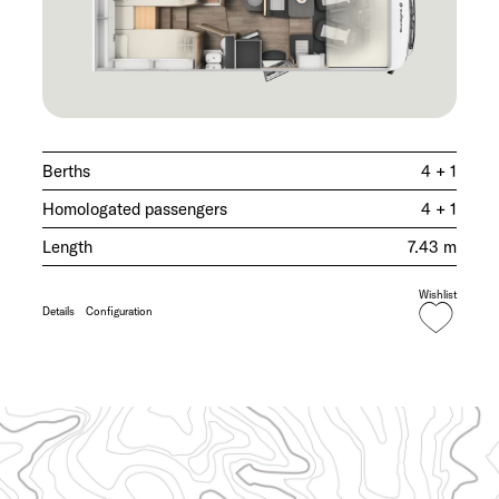
Berths
4 + 1
Homologated passengers
4 + 1
Length
7.43 m
Wishlist
Details
Configuration