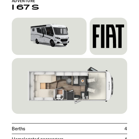
ADVENTURE
I 67 S
Berths
4