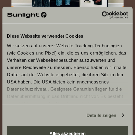
Diese Webseite verwendet Cookies
Wir setzen auf unserer Website Tracking-Technologien
(wie Cookies und Pixel) ein, die es uns ermöglichen, das
Verhalten der Webseitenbesucher auszuwerten und
unsere Reichweite zu messen. Ebenso haben wir Inhalte
Dritter auf der Website eingebettet, die ihren Sitz in den
USA haben. Die USA bieten kein angemessenes
MAX SPACE
Datenschutzniveau. Geeignete Garantien liegen für die
The perfect setup: elegant
Datenübermittlung in das Drittland nicht vor. Es besteht
and generous.
ein erhöhtes Risiko für Betroffene, da diesen
möglicherweise keine Rechtsbehelfsmöglichkeiten
Details zeigen
zustehen. Eingesetzte Dienstleister können Daten für
eigene Zwecke verarbeiten und mit anderen Daten
EQUIPMENT
zusammenführen. Weitere Informationen finden Sie hier:
Alles akzeptieren