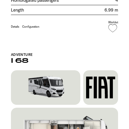
Homologated passengers
4
Length
6.99 m
Wishlist
Details
Configuration
ADVENTURE
I 68