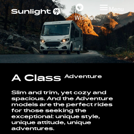
Menu
Wishlist
Models
Vehicle Guide
A Class
Adventure
Dealerslocator
Slim and trim, yet cozy and
Explore
spacious. And the Adventure
models are the perfect rides
for those seeking the
Service
exceptional: unique style,
unique attitude, unique
adventures.