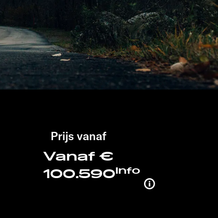
Prijs vanaf
Vanaf €
Info
100.590