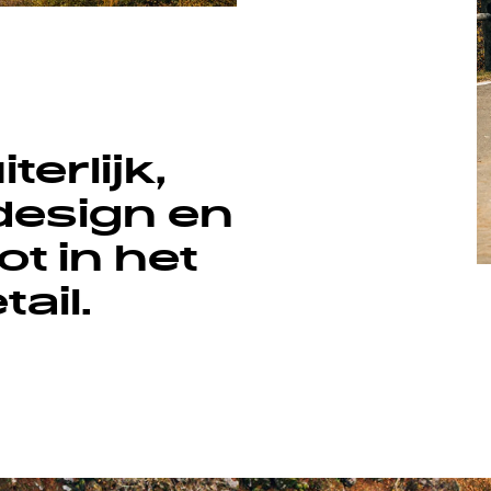
terlijk,
design en
t in het
tail.