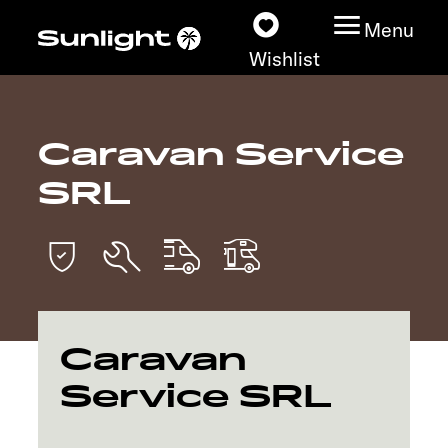
Menu
Wishlist
Caravan Service
Models
SRL
Configurator
Vehicle Guide
Dealerslocator
Caravan
Explore
Service SRL
Service