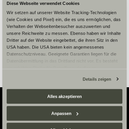
Diese Webseite verwendet Cookies
Please accept marketing-
cookies to use this function.
Wir setzen auf unserer Website Tracking-Technologien
(wie Cookies und Pixel) ein, die es uns ermöglichen, das
Verhalten der Webseitenbesucher auszuwerten und
unsere Reichweite zu messen. Ebenso haben wir Inhalte
Cookie Settings
Dritter auf der Website eingebettet, die ihren Sitz in den
USA haben. Die USA bieten kein angemessenes
Datenschutzniveau. Geeignete Garantien liegen für die
Datenübermittlung in das Drittland nicht vor. Es besteht
ein erhöhtes Risiko für Betroffene, da diesen
möglicherweise keine Rechtsbehelfsmöglichkeiten
Details zeigen
zustehen. Eingesetzte Dienstleister können Daten für
eigene Zwecke verarbeiten und mit anderen Daten
zusammenführen. Weitere Informationen finden Sie hier:
Alles akzeptieren
Datenschutzerklärung
/
Datenschutzerklärung
Sunlight Business
. Akzeptieren Sie oder wählen Sie
Adventure
Anpassen
einzelne Cookies/Dienste in den Einstellungen aus,
Now.
erteilen Sie uns Ihre Einwilligung zur Verarbeitung Ihrer