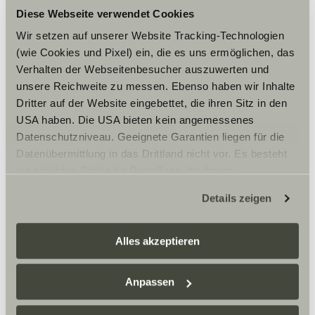
Opening hours
Diese Webseite verwendet Cookies
FAHRZEUGVERKAUF
Wir setzen auf unserer Website Tracking-Technologien
1. November – 28. Februar
(wie Cookies und Pixel) ein, die es uns ermöglichen, das
Montag-Freitag:
Verhalten der Webseitenbesucher auszuwerten und
10:00 – 17:00 Uhr
Samstag:
unsere Reichweite zu messen. Ebenso haben wir Inhalte
10:00 – 16:00 Uhr
Dritter auf der Website eingebettet, die ihren Sitz in den
1.März – 31. Oktober
USA haben. Die USA bieten kein angemessenes
Montag-Freitag:
Datenschutzniveau. Geeignete Garantien liegen für die
10:00 – 18:00 Uhr
Samstag:
Datenübermittlung in das Drittland nicht vor. Es besteht
10:00 – 16:00 Uhr
ein erhöhtes Risiko für Betroffene, da diesen
möglicherweise keine Rechtsbehelfsmöglichkeiten
FAHRZEUVERMIETUNG:
Details zeigen
1. November – 28. Februar
zustehen. Eingesetzte Dienstleister können Daten für
Montag-Freitag:
eigene Zwecke verarbeiten und mit anderen Daten
08:00 – 17:00 Uhr
zusammenführen. Weitere Informationen finden Sie hier:
Alles akzeptieren
Samstag:
Datenschutzerklärung
/
Datenschutzerklärung
10:00 – 16:00 Uhr
1. März – 31. Oktober
Sunlight Business
. Akzeptieren Sie oder wählen Sie
Anpassen
Montag-Freitag:
einzelne Cookies/Dienste in den Einstellungen aus,
08:00 – 18:00 Uhr
erteilen Sie uns Ihre Einwilligung zur Verarbeitung Ihrer
Samstag: