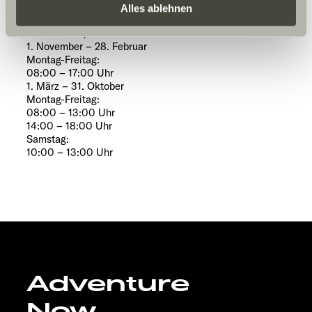
Daten zu den genannten Zwecken. Die Einwilligung ist
Alles ablehnen
10:00 – 16:00 Uhr
freiwillig, für den Besuch der Website nicht erforderlich
WERKSTATT/KUNDENDIENST
und kann jederzeit über die Einstellungen widerrufen
1. November – 28. Februar
werden. Klicken Sie auf Ablehnen, werden nur die
Montag-Freitag:
08:00 – 17:00 Uhr
notwendigen Cookies auf der Webseite gesetzt, die für
1. März – 31. Oktober
den störungsfreien Betrieb der Webseite und die
Montag-Freitag:
Ermöglichung der Seitennavigation erforderlich sind.
08:00 – 13:00 Uhr
14:00 – 18:00 Uhr
Samstag:
10:00 – 13:00 Uhr
Adventure
Now.