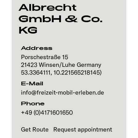
Albrecht
GmbH & Co.
KG
Address
Porschestraße 15
21423
Winsen/Luhe
Germany
53.3364111
,
10.221565218145
)
E-Mail
info@freizeit-mobil-erleben.de
Phone
+49 (0)4171601650
Get Route
Request appointment