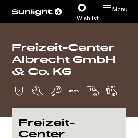
Menu
Wishlist
Freizeit-Center
Models
Albrecht GmbH
Configurator
& Co. KG
Vehicle Guide
Dealerslocator
Explore
Freizeit-
Center
Service