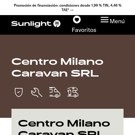
Promoción de financiación: condiciones desde 1,99 % TIN, 4,46 %
TAE* →
Menú
Favoritos
Centro Milano
Modelos
Caravan SRL
Configurador
Encuentra tu Sunlight
Búsqueda de
concesionarios
Centro Milano
Caravan SRL
Descubrir