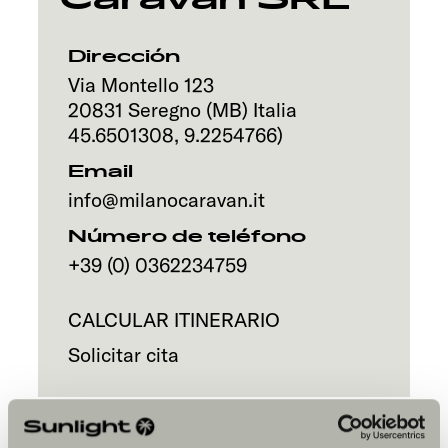
Servicio
Dirección
Via Montello 123
20831
Seregno (MB)
Italia
45.6501308
,
9.2254766
)
Email
info@milanocaravan.it
Número de teléfono
+39 (0) 0362234759
CALCULAR ITINERARIO
Solicitar cita