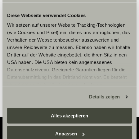
Diese Webseite verwendet Cookies
Wir setzen auf unserer Website Tracking-Technologien
Hay que aceptar los cookies de
(wie Cookies und Pixel) ein, die es uns ermöglichen, das
marketing para ver el contenido.
Verhalten der Webseitenbesucher auszuwerten und
unsere Reichweite zu messen. Ebenso haben wir Inhalte
Dritter auf der Website eingebettet, die ihren Sitz in den
Ajustes de cookies
USA haben. Die USA bieten kein angemessenes
Datenschutzniveau. Geeignete Garantien liegen für die
Datenübermittlung in das Drittland nicht vor. Es besteht
ein erhöhtes Risiko für Betroffene, da diesen
möglicherweise keine Rechtsbehelfsmöglichkeiten
Details zeigen
zustehen. Eingesetzte Dienstleister können Daten für
eigene Zwecke verarbeiten und mit anderen Daten
zusammenführen. Weitere Informationen finden Sie hier:
Alles akzeptieren
Datenschutzerklärung
/
Datenschutzerklärung
Sunlight Business
. Akzeptieren Sie oder wählen Sie
Anpassen
einzelne Cookies/Dienste in den Einstellungen aus,