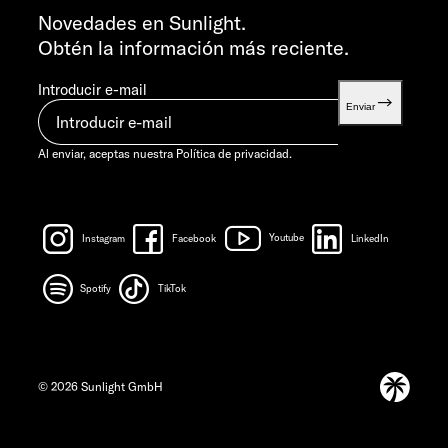
info@sunlight.de
Novedades en Sunlight.
Obtén la información más reciente.
Introducir e-mail
Enviar
Al enviar, aceptas nuestra
Política de privacidad.
Instagram
Facebook
Youtube
LinkedIn
Spotify
TikTok
© 2026 Sunlight GmbH