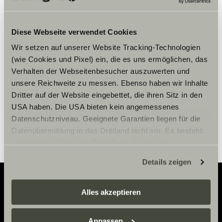
Veuillez accepter les cookies pour
Diese Webseite verwendet Cookies
afficher le contenu.
Wir setzen auf unserer Website Tracking-Technologien
(wie Cookies und Pixel) ein, die es uns ermöglichen, das
Paramètre des cookies
Verhalten der Webseitenbesucher auszuwerten und
unsere Reichweite zu messen. Ebenso haben wir Inhalte
Dritter auf der Website eingebettet, die ihren Sitz in den
USA haben. Die USA bieten kein angemessenes
Datenschutzniveau. Geeignete Garantien liegen für die
Datenübermittlung in das Drittland nicht vor. Es besteht
ein erhöhtes Risiko für Betroffene, da diesen
möglicherweise keine Rechtsbehelfsmöglichkeiten
Details zeigen
zustehen. Eingesetzte Dienstleister können Daten für
eigene Zwecke verarbeiten und mit anderen Daten
zusammenführen. Weitere Informationen finden Sie hier:
Alles akzeptieren
Adventure
Datenschutzerklärung
/
Datenschutzerklärung
Sunlight Business
. Akzeptieren Sie oder wählen Sie
Anpassen