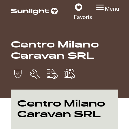
Menu
Favoris
Centro Milano
Nos modèles
Caravan SRL
Configurateur
Recherchez votre
Sunlight
Nos concessionnaires
Centro Milano
Caravan SRL
Découvrir