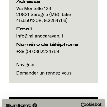
Service
Adresse
Via Montello 123
20831
Seregno (MB)
Italie
45.6501308
,
9.2254766
)
Email
info@milanocaravan.it
Numéro de téléphone
+39 (0) 0362234759
Naviguer
Demander un rendez-vous