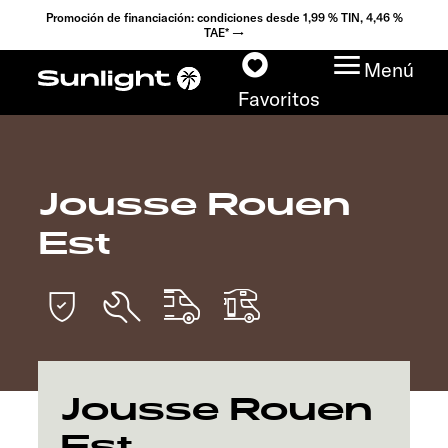
Promoción de financiación: condiciones desde 1,99 % TIN, 4,46 %
TAE* →
Menú
Favoritos
Jousse Rouen
Modelos
Est
Configurador
Encuentra tu Sunlight
Búsqueda de
concesionarios
Jousse Rouen
Est
Descubrir