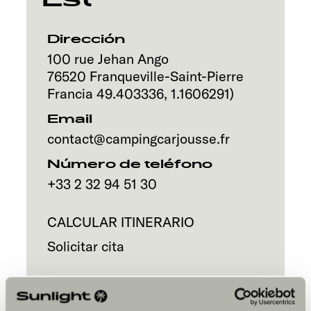
Servicio
Dirección
100 rue Jehan Ango
76520
Franqueville-Saint-Pierre
Francia
49.403336
,
1.1606291
)
Email
contact@campingcarjousse.fr
Número de teléfono
+33 2 32 94 51 30
CALCULAR ITINERARIO
Solicitar cita