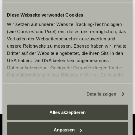
Diese Webseite verwendet Cookies
Wir setzen auf unserer Website Tracking-Technologien
Hay que aceptar los cookies de
(wie Cookies und Pixel) ein, die es uns ermöglichen, das
marketing para ver el contenido.
Verhalten der Webseitenbesucher auszuwerten und
unsere Reichweite zu messen. Ebenso haben wir Inhalte
Dritter auf der Website eingebettet, die ihren Sitz in den
Ajustes de cookies
USA haben. Die USA bieten kein angemessenes
Datenschutzniveau. Geeignete Garantien liegen für die
Datenübermittlung in das Drittland nicht vor. Es besteht
ein erhöhtes Risiko für Betroffene, da diesen
möglicherweise keine Rechtsbehelfsmöglichkeiten
Details zeigen
zustehen. Eingesetzte Dienstleister können Daten für
eigene Zwecke verarbeiten und mit anderen Daten
zusammenführen. Weitere Informationen finden Sie hier:
Alles akzeptieren
Datenschutzerklärung
/
Datenschutzerklärung
Sunlight Business
. Akzeptieren Sie oder wählen Sie
Anpassen
einzelne Cookies/Dienste in den Einstellungen aus,