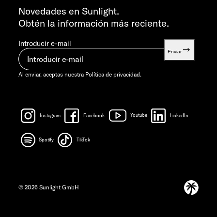
info@sunlight.de
Novedades en Sunlight.
Obtén la información más reciente.
Introducir e-mail
Enviar
Al enviar, aceptas nuestra
Política de privacidad.
Instagram
Facebook
Youtube
LinkedIn
Spotify
TikTok
© 2026 Sunlight GmbH