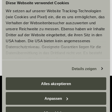
Vänligen acceptera
Diese Webseite verwendet Cookies
marknadsföringscookies för att se
Wir setzen auf unserer Website Tracking-Technologien
innehållet.
(wie Cookies und Pixel) ein, die es uns ermöglichen, das
Verhalten der Webseitenbesucher auszuwerten und
unsere Reichweite zu messen. Ebenso haben wir Inhalte
Cookie-inställningar
Dritter auf der Website eingebettet, die ihren Sitz in den
USA haben. Die USA bieten kein angemessenes
Datenschutzniveau. Geeignete Garantien liegen für die
Datenübermittlung in das Drittland nicht vor. Es besteht
ein erhöhtes Risiko für Betroffene, da diesen
möglicherweise keine Rechtsbehelfsmöglichkeiten
Details zeigen
zustehen. Eingesetzte Dienstleister können Daten für
eigene Zwecke verarbeiten und mit anderen Daten
zusammenführen. Weitere Informationen finden Sie hier:
Alles akzeptieren
Datenschutzerklärung
/
Datenschutzerklärung
Sunlight Business
. Akzeptieren Sie oder wählen Sie
Adventure
Anpassen
einzelne Cookies/Dienste in den Einstellungen aus,
Now.
erteilen Sie uns Ihre Einwilligung zur Verarbeitung Ihrer