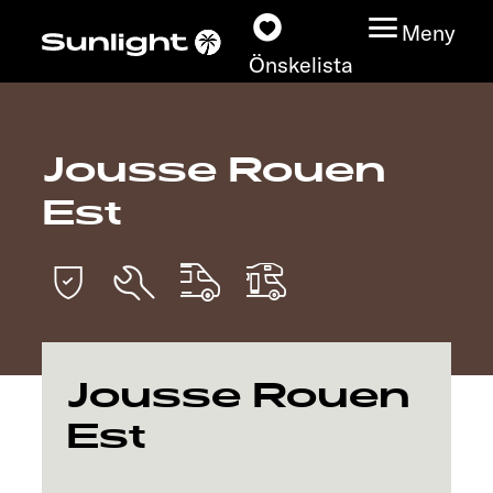
Meny
Önskelista
Jousse Rouen
Modeller
Est
Konfigurator
Find din Sunlight
Hitta återförsäljare
Jousse Rouen
Upptäck
Est
Service